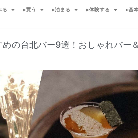
べる
▸買う
▸泊まる
▸体験する
▸基
すめの台北バー9選！おしゃれバー