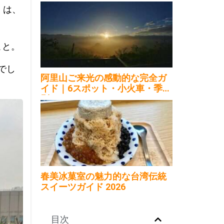
島内移動2026
」は、
こと。
でし
阿里山ご来光の感動的な完全ガ
イド｜6スポット・小火車・季節
別2026
春美冰菓室の魅力的な台湾伝統
スイーツガイド 2026
目次