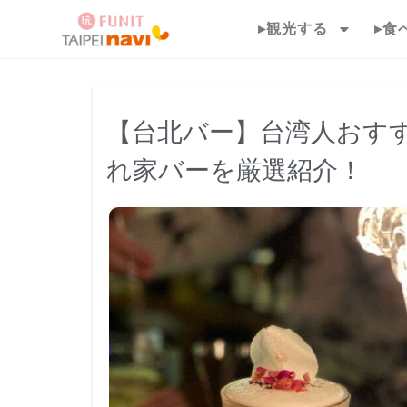
▸観光する
▸食
【台北バー】台湾人おす
れ家バーを厳選紹介！