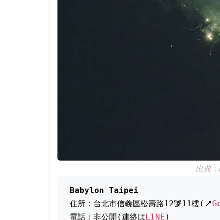
出典：
Babylon Taipei
住所：台北市信義區松壽路12號11樓(📍
G
電話：非公開(連絡は
LINE
)