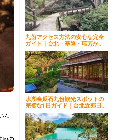
九份アクセス方法の安心な完全
ガイド｜台北・基隆・瑞芳から2
026
水湖金瓜石九份観光スポットの
完璧な1日ガイド｜台北近郊日帰
り2026
いん
すめの