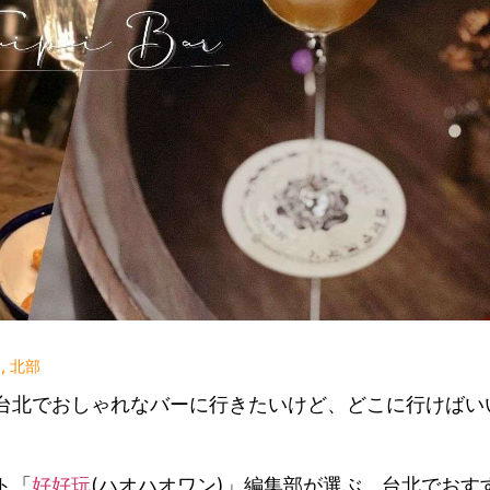
ー
,
北部
台北でおしゃれなバーに行きたいけど、どこに行けばい
ト「
好好玩
(ハオハオワン)」編集部が選ぶ、台北でおす