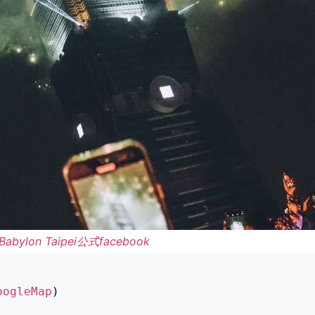
Babylon Taipei公式facebook
oogleMap
)