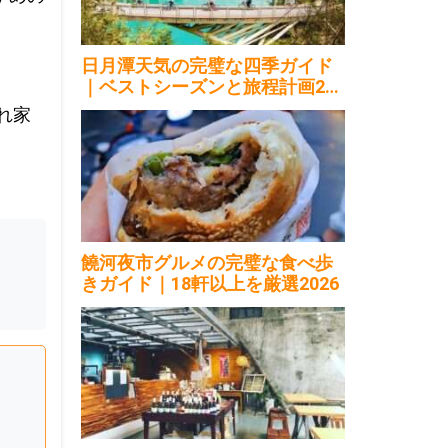
日月潭天気の完璧な四季ガイド
｜ベストシーズンと旅程計画202
6
れ家
饒河夜市グルメの完璧な食べ歩
きガイド｜18軒以上を厳選2026