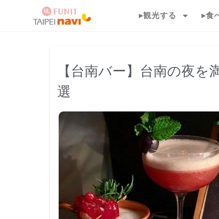
▸観光する
▸食
【台南バー】台南の夜を
選