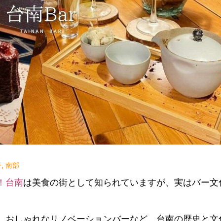
ー
,
南部
！
台南
は美食の街として知られていますが、実はバー文
、おしゃれなリノベーションバーなど、台南の歴史と文