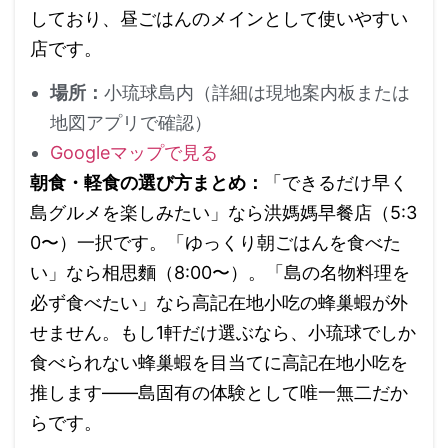
しており、昼ごはんのメインとして使いやすい
店です。
場所：
小琉球島内（詳細は現地案内板または
地図アプリで確認）
Googleマップで見る
朝食・軽食の選び方まとめ：
「できるだけ早く
島グルメを楽しみたい」なら洪媽媽早餐店（5:3
0〜）一択です。「ゆっくり朝ごはんを食べた
い」なら相思麵（8:00〜）。「島の名物料理を
必ず食べたい」なら高記在地小吃の蜂巢蝦が外
せません。もし1軒だけ選ぶなら、小琉球でしか
食べられない蜂巢蝦を目当てに高記在地小吃を
推します——島固有の体験として唯一無二だか
らです。