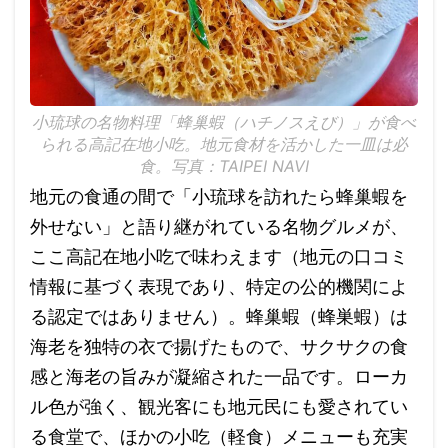
小琉球の名物料理「蜂巢蝦（ハチノスえび）」が食べ
られる高記在地小吃。地元食材を活かした一皿は必
食。写真：TAIPEI NAVI
地元の食通の間で「小琉球を訪れたら蜂巢蝦を
外せない」と語り継がれている名物グルメが、
ここ高記在地小吃で味わえます（地元の口コミ
情報に基づく表現であり、特定の公的機関によ
る認定ではありません）。蜂巢蝦（蜂巣蝦）は
海老を独特の衣で揚げたもので、サクサクの食
感と海老の旨みが凝縮された一品です。ローカ
ル色が強く、観光客にも地元民にも愛されてい
る食堂で、ほかの小吃（軽食）メニューも充実