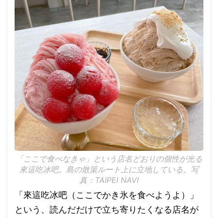
「ここで食べなきゃ」という店名どおりの個性が光る
來這吃冰吧。島の散策ルート上に立地している。写
真：TAIPEI NAVI
「來這吃冰吧（ここでかき氷を食べようよ）」
という、読んだだけで立ち寄りたくなる店名が