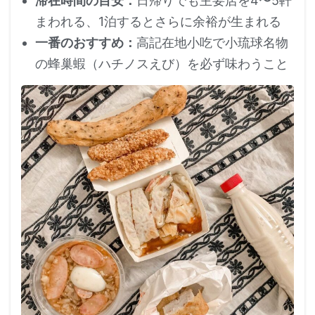
滞在時間の目安：
日帰りでも主要店を4〜5軒
まわれる、1泊するとさらに余裕が生まれる
一番のおすすめ：
高記在地小吃で小琉球名物
の蜂巢蝦（ハチノスえび）を必ず味わうこと