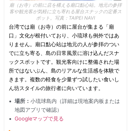
廟（お寺）の前に店を構える廟口點心站。地元の参拝
客や観光客が気軽に立ち寄れる屋台スナックの定番ス
ポット。写真：TAIPEI NAVI
台湾では廟（お寺）の前に屋台が集まる「廟
口」文化が根付いており、小琉球も例外ではあ
りません。廟口點心站は地元の人が参拝のつい
でに立ち寄る、島の日常風景に溶け込んだスナ
ックスポットです。観光客向けに整備された場
所ではないぶん、島のリアルな生活感を体験で
きます。複数の軽食を少量ずつ試したい食いし
ん坊スタイルの旅行者に向いています。
場所：
小琉球島内（詳細は現地案内板または
地図アプリで確認）
Googleマップで見る