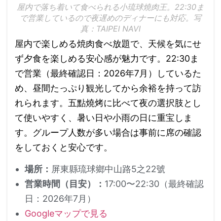
屋内で落ち着いて食べられる小琉球燒肉王。22:30ま
で営業しているので夜遅めのディナーにも対応。写
真：TAIPEI NAVI
屋内で楽しめる焼肉食べ放題で、天候を気にせ
ず夕食を楽しめる安心感が魅力です。22:30ま
で営業（最終確認日：2026年7月）しているた
め、昼間たっぷり観光してから余裕を持って訪
れられます。五點燒烤に比べて夜の選択肢とし
て使いやすく、暑い日や小雨の日に重宝しま
す。グループ人数が多い場合は事前に席の確認
をしておくと安心です。
場所：
屏東縣琉球鄉中山路5之22號
営業時間（目安）：
17:00〜22:30（最終確認
日：2026年7月）
Googleマップで見る