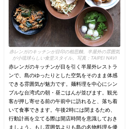
赤レンガのキッチンが目印の相思麵。半屋外の雰囲気
が小琉球らしい食堂スタイル。写真：TAIPEI NAVI
赤レンガのキッチンが目を引く半屋外レストラ
ンで、島のゆったりとした空気をそのまま体感
できる雰囲気が魅力です。麺料理を中心にシン
プルな台湾式の朝・昼ごはんが並びます。観光
客が押し寄せる前の午前中に訪れると、落ち着
いて食事できます。午後2時には閉まるため、
行動計画を立てる際は開店時間を意識しておき
ましょう。もし雰囲気よりも島の名物料理を優