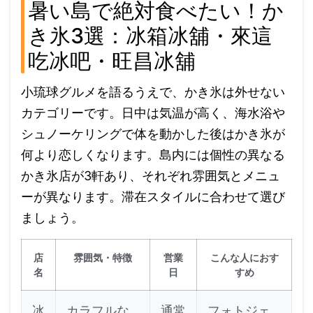
暑い島で絶対食べたい！か
き氷3選：冰箱冰舖・來這
吃冰吧・旺昌冰舖
小琉球グルメを語るうえで、かき氷は外せない
カテゴリーです。日中は気温が高く、海水浴や
シュノーケリングで体を動かした後はかき氷が
何より恋しくなります。島内には個性の異なる
かき氷店が3軒あり、それぞれ雰囲気とメニュ
ーが異なります。滞在スタイルに合わせて選び
ましょう。
店
雰囲気・特徴
営業
こんな人におす
名
日
すめ
冰
カラフルな
通常
フォトジェ