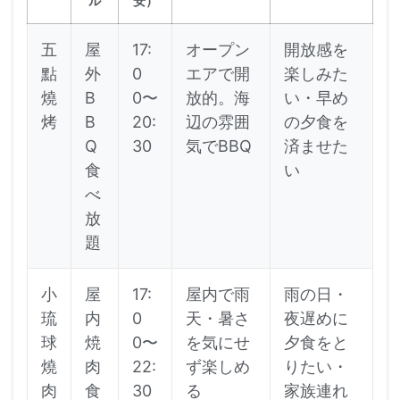
ル
安）
五
屋
17:
オープン
開放感を
點
外
0
エアで開
楽しみた
燒
B
0〜
放的。海
い・早め
烤
B
20:
辺の雰囲
の夕食を
Q
30
気でBBQ
済ませた
食
い
べ
放
題
小
屋
17:
屋内で雨
雨の日・
琉
内
0
天・暑さ
夜遅めに
球
焼
0〜
を気にせ
夕食をと
燒
肉
22:
ず楽しめ
りたい・
肉
食
30
る
家族連れ