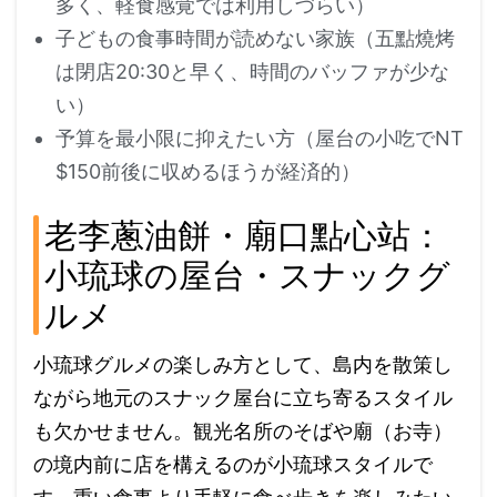
多く、軽食感覚では利用しづらい）
子どもの食事時間が読めない家族（五點燒烤
は閉店20:30と早く、時間のバッファが少な
い）
予算を最小限に抑えたい方（屋台の小吃でNT
$150前後に収めるほうが経済的）
老李蔥油餅・廟口點心站：
小琉球の屋台・スナックグ
ルメ
小琉球グルメの楽しみ方として、島内を散策し
ながら地元のスナック屋台に立ち寄るスタイル
も欠かせません。観光名所のそばや廟（お寺）
の境内前に店を構えるのが小琉球スタイルで