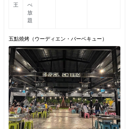
王
べ
放
題
五點燒烤（ウーディエン・バーベキュー）