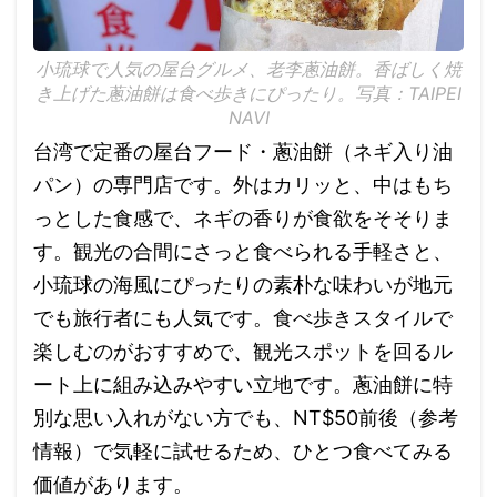
小琉球で人気の屋台グルメ、老李蔥油餅。香ばしく焼
き上げた蔥油餅は食べ歩きにぴったり。写真：TAIPEI
NAVI
台湾で定番の屋台フード・蔥油餅（ネギ入り油
パン）の専門店です。外はカリッと、中はもち
っとした食感で、ネギの香りが食欲をそそりま
す。観光の合間にさっと食べられる手軽さと、
小琉球の海風にぴったりの素朴な味わいが地元
でも旅行者にも人気です。食べ歩きスタイルで
楽しむのがおすすめで、観光スポットを回るル
ート上に組み込みやすい立地です。蔥油餅に特
別な思い入れがない方でも、NT$50前後（参考
情報）で気軽に試せるため、ひとつ食べてみる
価値があります。