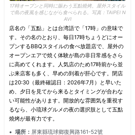
17時オープンと同時に賑わう五點燒烤。屋外スタイル
で島の夜風を感じながら食べられる。写真：TAIPEI N
AVI
店名の「五點」とは台湾語で「17時」の意味で
す。その名のとおり、毎日17時ちょうどにオー
プンするBBQスタイルの食べ放題店で、屋外の
オープンエアで焼く体験が島の非日常感をさら
に高めてくれます。人気店のため17時前から並
ぶ来店客も多く、早めの到着が肝心です。閉店
は20:30（最終確認日：2026年7月）と早いた
め、夕日を見てから来るとタイミングが合わな
い可能性があります。開放的な雰囲気を重視す
るなら、小琉球グルメの夜の選択肢として五點
燒烤が最有力です。
場所：
屏東縣琉球鄉復興路161-52號