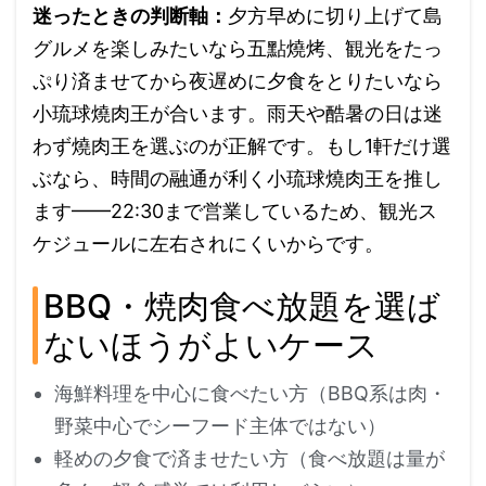
迷ったときの判断軸：
夕方早めに切り上げて島
グルメを楽しみたいなら五點燒烤、観光をたっ
ぷり済ませてから夜遅めに夕食をとりたいなら
小琉球燒肉王が合います。雨天や酷暑の日は迷
わず燒肉王を選ぶのが正解です。もし1軒だけ選
ぶなら、時間の融通が利く小琉球燒肉王を推し
ます——22:30まで営業しているため、観光ス
ケジュールに左右されにくいからです。
BBQ・焼肉食べ放題を選ば
ないほうがよいケース
海鮮料理を中心に食べたい方（BBQ系は肉・
野菜中心でシーフード主体ではない）
軽めの夕食で済ませたい方（食べ放題は量が