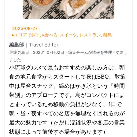
2025-08-27
▸エリアで探す
,
▸食べる
,
スイーツ
,
レストラン
,
離島
編集部
｜
Travel Editor
最終更新日：
2026年07月02日
｜編集チームが情報を整理・更新し
ました
小琉球グルメで最もおすすめの楽しみ方は、朝
食の地元食堂からスタートして夜はBBQ、散策
中は屋台スナック、締めはかき氷という「時間
帯別」のアプローチです。島がコンパクトにま
とまっているため移動の負担が少なく、1日で
朝・昼・夜すべての名店を無理なく回れるのが
最大の魅力です（ただし混雑状況や各店の営業
状態によって前後する場合があります）。