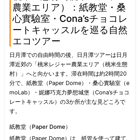
農業エリア）：紙教堂・桑
心實驗室・Cona’sチョコレ
ートキャッスルを巡る自然
エコツアー
日月潭での自由時間の後、日月潭ツアーは日月
潭近郊の「桃米レジャー農業エリア（桃米生態
村）」へと向かいます。滞在時間は約2時間20
分で、紙教堂（Paper Dome）・桑心實驗室（e
moLab）・妮娜巧克力夢想城堡（Cona’sチョコ
レートキャッスル）の3か所が主な見どころで
す。
紙教堂（Paper Dome）
紙教堂（Paper Dome）は、紙管を使って建て