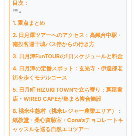
目次：
重点まとめ
日月潭ツアーへのアクセス：高鐵台中駅・
南投客運干城バス停からの行き方
日月潭FunTOURの1日スケジュールと料金
日月潭の定番スポット：玄光寺・伊達邵老
街を歩くモデルコース
日月町 HIZUKI TOWNで立ち寄り：蔦屋書
店・WIRED CAFEが集まる複合施設
桃米生態村（桃米レジャー農業エリア）：
紙教堂・桑心實驗室・Cona’sチョコレートキ
ャッスルを巡る自然エコツアー