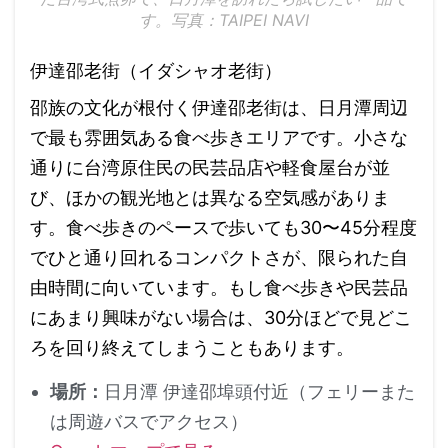
す。写真：TAIPEI NAVI
伊達邵老街（イダシャオ老街）
邵族の文化が根付く伊達邵老街は、日月潭周辺
で最も雰囲気ある食べ歩きエリアです。小さな
通りに台湾原住民の民芸品店や軽食屋台が並
び、ほかの観光地とは異なる空気感がありま
す。食べ歩きのペースで歩いても30〜45分程度
でひと通り回れるコンパクトさが、限られた自
由時間に向いています。もし食べ歩きや民芸品
にあまり興味がない場合は、30分ほどで見どこ
ろを回り終えてしまうこともあります。
場所：
日月潭 伊達邵埠頭付近（フェリーまた
は周遊バスでアクセス）