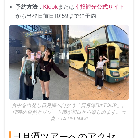
予約方法：
Klook
または
南投観光公式サイト
から出発日前日10:59までに予約
台中を出発し日月潭へ向かう「日月潭FunTOUR」。
湖畔の自然とリゾート感が初日から楽しめます。写
真：TAIPEI NAVI
日月潭ツアーへのアクセ