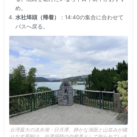
め。
水社埠頭（帰着）
：14:40の集合に合わせて
バスへ戻る。
台湾最大の淡水湖・日月潭。静かな湖面と山並みが織
りなす景観は、台湾屈指の自然美として知られていま