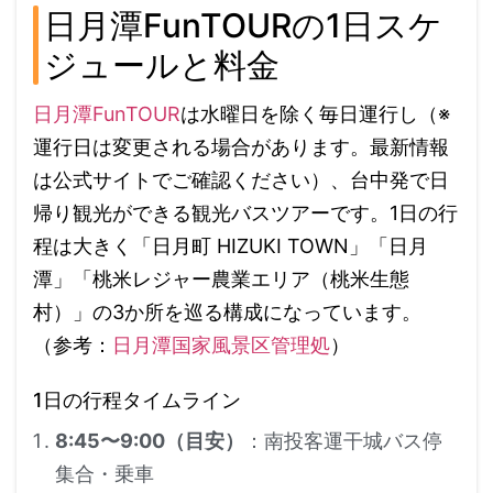
日月潭FunTOURの1日スケ
ジュールと料金
日月潭FunTOUR
は水曜日を除く毎日運行し（※
運行日は変更される場合があります。最新情報
は公式サイトでご確認ください）、台中発で日
帰り観光ができる観光バスツアーです。1日の行
程は大きく「日月町 HIZUKI TOWN」「日月
潭」「桃米レジャー農業エリア（桃米生態
村）」の3か所を巡る構成になっています。
（参考：
日月潭国家風景区管理処
）
1日の行程タイムライン
8:45〜9:00（目安）
：南投客運干城バス停
集合・乗車