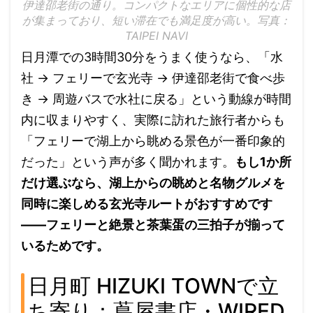
伊達邵老街の通り。コンパクトなエリアに個性的な店
が集まっており、短い滞在でも満足度が高い。写真：
TAIPEI NAVI
日月潭での3時間30分をうまく使うなら、「水
社 → フェリーで玄光寺 → 伊達邵老街で食べ歩
き → 周遊バスで水社に戻る」という動線が時間
内に収まりやすく、実際に訪れた旅行者からも
「フェリーで湖上から眺める景色が一番印象的
だった」という声が多く聞かれます。
もし1か所
だけ選ぶなら、湖上からの眺めと名物グルメを
同時に楽しめる玄光寺ルートがおすすめです
——フェリーと絶景と茶葉蛋の三拍子が揃って
いるためです。
日月町 HIZUKI TOWNで立
ち寄り：蔦屋書店・WIRED