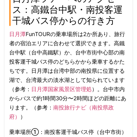
ス：高鐵台中駅・南投客運
干城バス停からの行き方
日月潭
FunTOURの乗車場所は2か所あり、旅行
者の宿泊エリアに合わせて選択できます。高鐵
台中駅（台中高鐵駅）か、台中市街中心部の南
投客運干城バス停のどちらかから乗車するかた
ちです。日月潭は台湾中部の南投県に位置する
湖で、台湾最大の淡水湖として知られています
（参考：
日月潭国家風景区管理処
）。台中市内
からバスで約1時間30分〜2時間ほどの距離にあ
ります。（参考：
南投旅行ナビ（南投県政
府）
）
乗車場所①：南投客運干城バス停（台中市街）