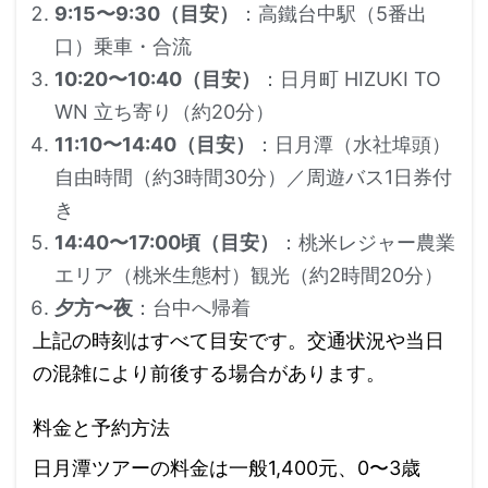
9:15〜9:30（目安）
：高鐵台中駅（5番出
口）乗車・合流
10:20〜10:40（目安）
：日月町 HIZUKI TO
WN 立ち寄り（約20分）
11:10〜14:40（目安）
：日月潭（水社埠頭）
自由時間（約3時間30分）／周遊バス1日券付
き
14:40〜17:00頃（目安）
：桃米レジャー農業
エリア（桃米生態村）観光（約2時間20分）
夕方〜夜
：台中へ帰着
上記の時刻はすべて目安です。交通状況や当日
の混雑により前後する場合があります。
料金と予約方法
日月潭ツアーの料金は一般1,400元、0〜3歳