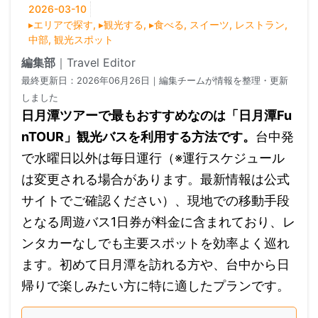
2026-03-10
▸エリアで探す
,
▸観光する
,
▸食べる
,
スイーツ
,
レストラン
,
中部
,
観光スポット
編集部
｜
Travel Editor
最終更新日：
2026年06月26日
｜編集チームが情報を整理・更新
しました
日月潭ツアーで最もおすすめなのは「日月潭Fu
nTOUR」観光バスを利用する方法です。
台中発
で水曜日以外は毎日運行（※運行スケジュール
は変更される場合があります。最新情報は公式
サイトでご確認ください）、現地での移動手段
となる周遊バス1日券が料金に含まれており、レ
ンタカーなしでも主要スポットを効率よく巡れ
ます。初めて日月潭を訪れる方や、台中から日
帰りで楽しみたい方に特に適したプランです。