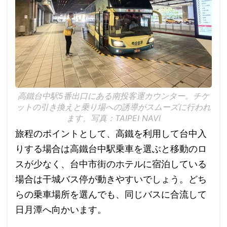
高鐵台中駅5番出口にある南投客運カウンター。チケ
ットの引き換えと乗り場への誘導がスムーズに行われ
ます。写真：TAIPEI NAVI
旅程のポイントとして、高鐵を利用して台中入
りする場合は高鐵台中駅乗車を選ぶと移動のロ
スが少なく、台中市街のホテルに宿泊している
場合は干城バス停が動きやすいでしょう。どち
らの乗車場所を選んでも、同じバスに合流して
日月潭へ向かいます。