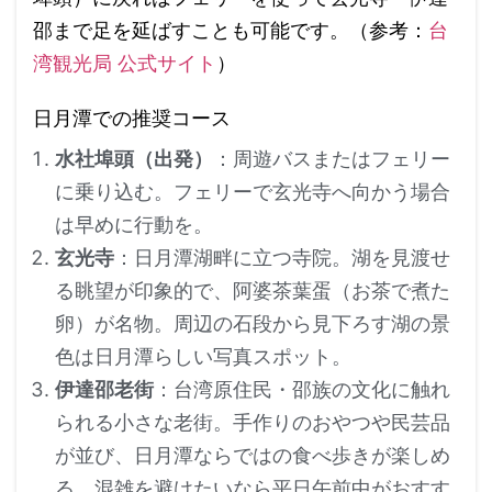
邵まで足を延ばすことも可能です。（参考：
台
湾観光局 公式サイト
）
日月潭での推奨コース
水社埠頭（出発）
：周遊バスまたはフェリー
に乗り込む。フェリーで玄光寺へ向かう場合
は早めに行動を。
玄光寺
：日月潭湖畔に立つ寺院。湖を見渡せ
る眺望が印象的で、阿婆茶葉蛋（お茶で煮た
卵）が名物。周辺の石段から見下ろす湖の景
色は日月潭らしい写真スポット。
伊達邵老街
：台湾原住民・邵族の文化に触れ
られる小さな老街。手作りのおやつや民芸品
が並び、日月潭ならではの食べ歩きが楽しめ
る。混雑を避けたいなら平日午前中がおすす