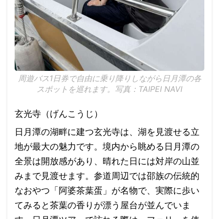
周遊バス1日券で自由に乗り降りしながら日月潭の各
スポットを巡れます。写真：TAIPEI NAVI
玄光寺（げんこうじ）
日月潭の湖畔に建つ玄光寺は、湖を見渡せる立
地が最大の魅力です。境内から眺める日月潭の
全景は開放感があり、晴れた日には対岸の山並
みまで見渡せます。参道周辺では邵族の伝統的
なおやつ「阿婆茶葉蛋」が名物で、実際に歩い
てみると茶葉の香りが漂う屋台が並んでいま