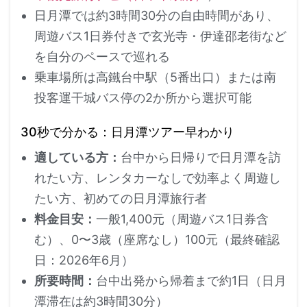
日月潭では約3時間30分の自由時間があり、
周遊バス1日券付きで玄光寺・伊達邵老街など
を自分のペースで巡れる
乗車場所は高鐵台中駅（5番出口）または南
投客運干城バス停の2か所から選択可能
30秒で分かる：日月潭ツアー早わかり
適している方：
台中から日帰りで日月潭を訪
れたい方、レンタカーなしで効率よく周遊し
たい方、初めての日月潭旅行者
料金目安：
一般1,400元（周遊バス1日券含
む）、0〜3歳（座席なし）100元（最終確認
日：2026年6月）
所要時間：
台中出発から帰着まで約1日（日月
潭滞在は約3時間30分）