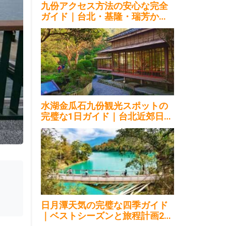
九份アクセス方法の安心な完全
ガイド｜台北・基隆・瑞芳から2
026
水湖金瓜石九份観光スポットの
完璧な1日ガイド｜台北近郊日帰
り2026
日月潭天気の完璧な四季ガイド
｜ベストシーズンと旅程計画202