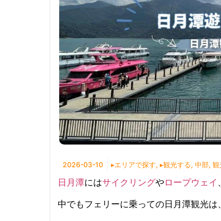
2026-03-10
▸エリアで探す
,
▸観光する
,
中部
,
観
日月潭
には
サイクリング
や
ロープウェイ
中でもフェリーに乗っての日月潭観光は