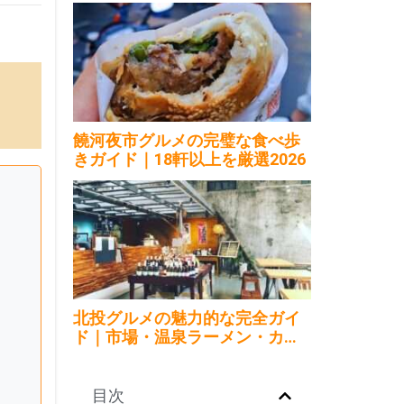
6
饒河夜市グルメの完璧な食べ歩
きガイド｜18軒以上を厳選2026
北投グルメの魅力的な完全ガイ
ド｜市場・温泉ラーメン・カフ
ェ2026
目次