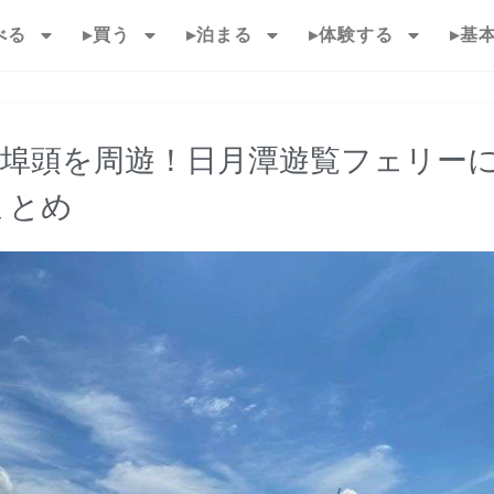
べる
▸買う
▸泊まる
▸体験する
▸基
の埠頭を周遊！日月潭遊覧フェリー
まとめ