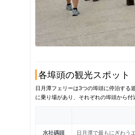
各埠頭の観光スポット
日月潭フェリーは3つの埠頭に停泊する
に乗り場があり、それぞれの埠頭から付
水社碼頭
日月潭で最もにぎわう