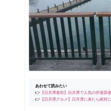
あわせて読みたい
👉
【日月潭老街】日月潭で人気の伊達邵
👉
【日月潭グルメ】日月潭に来たら絶対