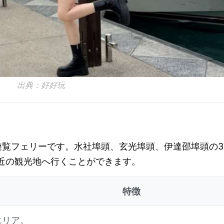
出典：好好玩
遊覧フェリーです。水社埠頭、玄光埠頭、伊達邵埠頭の3
近の観光地へ行くことができます。
特徴
エリア。