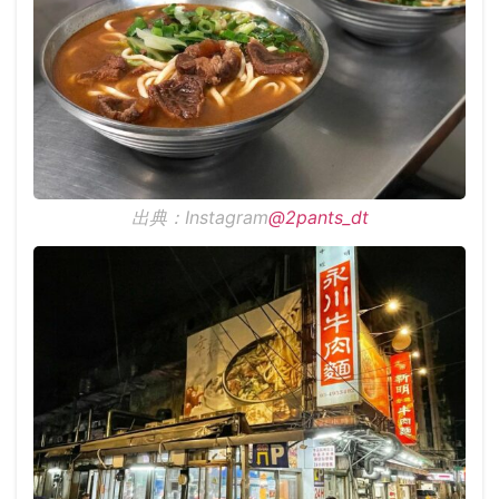
出典：Instagram
@2pants_dt