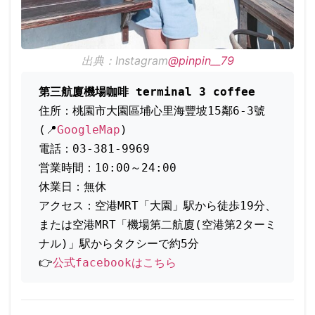
出典：Instagram
@pinpin__79
第三航廈機場咖啡 terminal 3 coffee
住所：桃園市大園區埔心里海豐坡15鄰6-3號
(📍
GoogleMap
)
電話：03-381-9969
営業時間：10:00～24:00
休業日：無休
アクセス：空港MRT「大園」駅から徒歩19分、
または空港MRT「機場第二航廈(空港第2ターミ
ナル)」駅からタクシーで約5分
👉
公式facebookはこちら