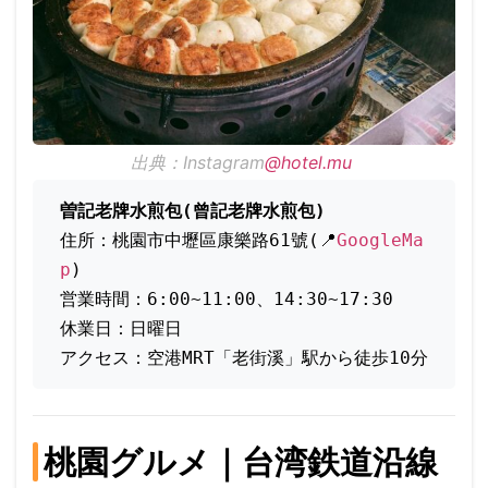
出典：Instagram
@hotel.mu
曽記老牌水煎包(曾記老牌水煎包)
住所：桃園市中壢區康樂路61號(📍
GoogleMa
p
)
営業時間：6:00~11:00、14:30~17:30
休業日：日曜日
アクセス：空港MRT「老街溪」駅から徒歩10分
桃園グルメ｜台湾鉄道沿線