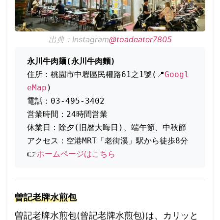
出典：Instagram
@toadeater7805
永川牛肉麺(永川牛肉麵)
住所：桃園市中壢區民權路61之1號(📍
Googl
eMap
)
電話：03-495-3402
営業時間：24時間営業
休業日：除夕(旧暦大晦日)、端午節、中秋節
アクセス：空港MRT「老街溪」駅から徒歩8分
👉
ホームページはこちら
曽記老牌水煎包
曽記老牌水煎包(曾記老牌水煎包)は、カリッと