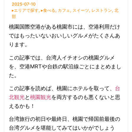
2025-07-10
▸エリアで探す
,
▸食べる
,
カフェ
,
スイーツ
,
レストラン
,
北
部
桃園国際空港がある桃園市には、空港利用だけ
ではもったいない
おいしいグルメがたくさんあ
ります。
この記事では、台湾人イチオシの桃園グルメ
を、空港MRTや台鉄の駅沿線ごとにまとめまし
た。
この記事を読めば、桃園にホテルを取って、
台
北観光
と
桃園観光
を両方するのも悪くないと思
えるかも！
台湾旅行の初日や最終日、桃園で帰国前最後の
台湾グルメを堪能してみてはいかがでしょう