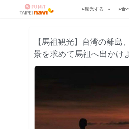
▸観光する
▸食
【馬祖観光】台湾の離島、
景を求めて馬祖へ出かけ