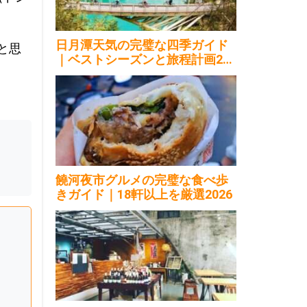
日月潭天気の完璧な四季ガイド
と思
｜ベストシーズンと旅程計画202
6
饒河夜市グルメの完璧な食べ歩
きガイド｜18軒以上を厳選2026