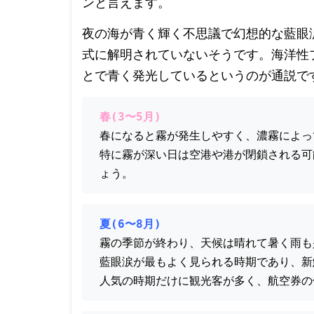
ンと言えます。
夜の海が青く輝く不思議で幻想的な藍眼
式に解明されていないそうです。海洋性
とで青く発光しているというのが通説で
春(3〜5月)
春になると霧が発生しやすく、濃霧によっ
特に霧が深い日は空港や港が閉鎖される可
ょう。
夏(6〜8月)
霧の季節が終わり、天候は晴れて暑く雨も
藍眼涙が最もよく見られる時期であり、新
人気の時期だけに観光客が多く、航空券の