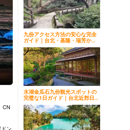
九份アクセス方法の安心な完全
ガイド｜台北・基隆・瑞芳から2
026
水湖金瓜石九份観光スポットの
完璧な1日ガイド｜台北近郊日帰
り2026
。CN
(ドン