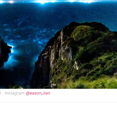
：Instagram
@eason_lien