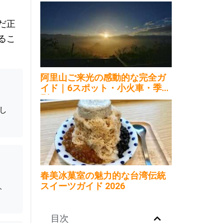
島内移動2026
だ正
るこ
阿里山ご来光の感動的な完全ガ
イド｜6スポット・小火車・季節
別2026
し
春美冰菓室の魅力的な台湾伝統
スイーツガイド 2026
、
目次