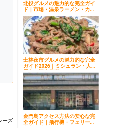
北投グルメの魅力的な完全ガイ
ド｜市場・温泉ラーメン・カフ
ェ2026
士林夜市グルメの魅力的な完全
ガイド2026｜ミシュラン・人気
屋台・深夜営業
金門島アクセス方法の安心な完
シーズ
全ガイド｜飛行機・フェリー・