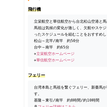
飛行機
立栄航空と華信航空から台北松山空港と馬
馬祖は気候の変化が激しく、欠航やスケジ
ったスケジュールを組むことをおすすめし
松山～北竿/南竿　約50分
台中～南竿　約65分
✈
立栄航空ホームページ
✈
華信航空ホームページ
フェリー
台湾本島と馬祖を繋ぐフェリー、新臺馬が
す。
基隆～東引/南竿　約8時間/約10時間
🚢
フェリー詳細はこちら