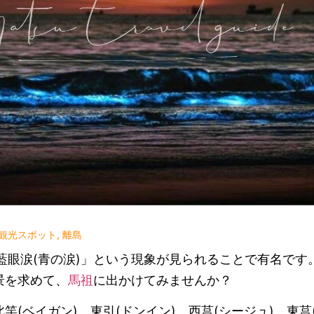
観光スポット
,
離島
眼涙(青の涙)」という現象が見られることで有名です
景を求めて、
馬祖
に出かけてみませんか？
竿(ベイガン)、東引(ドンイン)、西莒(シージュ)、東莒