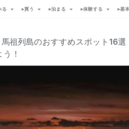
べる
▸買う
▸泊まる
▸体験する
▸基
馬祖列島のおすすめスポット16選
よう！