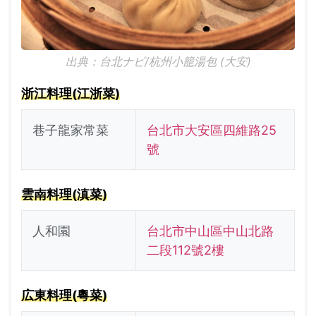
出典：台北ナビ/杭州小籠湯包 (大安)
浙江料理(江浙菜)
巷子龍家常菜
台北市大安區四維路25
號
雲南料理(滇菜)
人和園
台北市中山區中山北路
二段112號2樓
広東料理(粵菜)