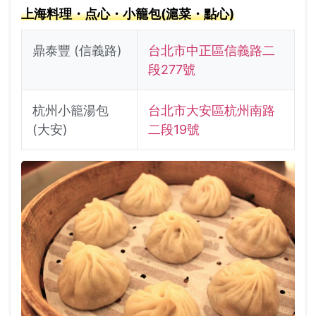
上海料理・点心・小籠包(滬菜・點心)
鼎泰豐 (信義路)
台北市中正區信義路二
段277號
杭州小籠湯包
台北市大安區杭州南路
(大安)
二段19號