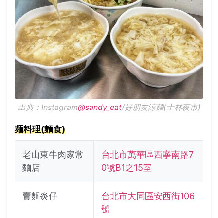
出典：Instagram
@sandy_eat
/好朋友涼麵(士林夜市)
麺料理(麵食)
老山東牛肉家常
台北市萬華區西寧南路7
麵店
0號B1之15室
賣麵炎仔
台北市大同區安西街106
號