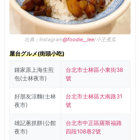
出典：Instagram
@foodie__lee
/小王煮瓜
屋台グルメ(街頭小吃)
鍾家原上海生煎
台北市士林區小東街38
包(士林夜市)
號
好朋友涼麵(士林
台北市士林區大南路31
夜市)
號
雄記蔥抓餅(公館
台北市中正區羅斯福路
夜市)
四段108巷2號