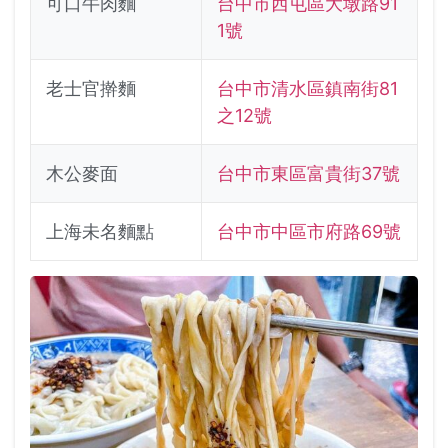
可口牛肉麵
台中市西屯區大墩路91
1號
老士官擀麵
台中市清水區鎮南街81
之12號
木公麥面
台中市東區富貴街37號
上海未名麵點
台中市中區市府路69號