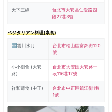
天下三絕
台北市大安區仁愛路四
段27巷3號
ベジタリアン料理(素食)
🆕雲川水月
台北市松山區富錦街120
號
小小樹食 (大安
台北市大安區大安路一
路)
段116巷17號
祥和蔬食 (中正)
台北市中正區鎮江街1巷
1號