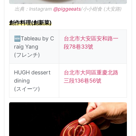
出典：Instagram
@piggeeats
/小小樹食 (大安路)
創作料理(創新菜)
🆕Tableau by C
台北市大安區安和路一
raig Yang
段78巷33號
(フレンチ)
HUGH dessert
台北市大同區重慶北路
dining
三段136巷56號
(スイーツ)