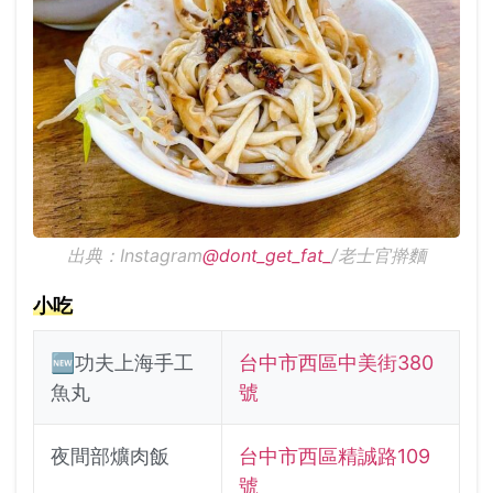
出典：Instagram
@dont_get_fat_
/老士官擀麵
小吃
🆕功夫上海手工
台中市西區中美街380
魚丸
號
夜間部爌肉飯
台中市西區精誠路109
號