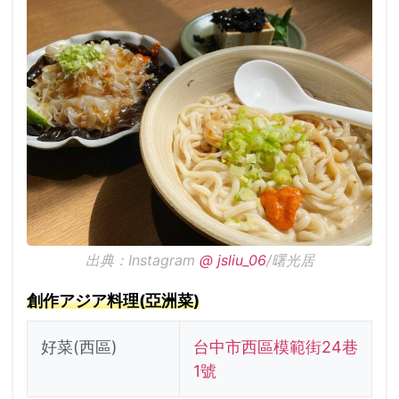
出典：Instagram
@ jsliu_06
/曙光居
創作アジア料理(亞洲菜)
好菜(西區)
台中市西區模範街24巷
1號