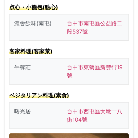
点心・小籠包(點心)
滬舍餘味(南屯)
台中市南屯區公益路二
段537號
客家料理(客家菜)
牛稼莊
台中市東勢區新豐街19
號
ベジタリアン料理(素食)
曙光居
台中市西屯區大墩十八
街104號