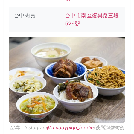
台中肉員
台中市南區復興路三段
529號
出典：Instagram
@muddypigu_foodie
/夜間部爌肉飯