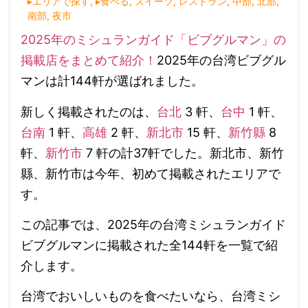
▸エリアで探す
,
▸食べる
,
スイーツ
,
レストラン
,
中部
,
北部
,
南部
,
夜市
2025年のミシュランガイド「ビブグルマン」の
掲載店をまとめて紹介！
2025年の台湾ビブグル
マンは計144軒が選ばれました。
新しく掲載されたのは、
台北
3 軒、
台中
1 軒、
台南
1 軒、
高雄
2 軒、
新北市
15 軒、
新竹縣
8
軒、
新竹市
7 軒の計37軒でした。新北市、新竹
縣、新竹市は今年、初めて掲載されたエリアで
す。
この記事では、2025年の台湾ミシュランガイド
ビブグルマンに掲載された全144軒を一覧で紹
介します。
台湾でおいしいものを食べたいなら、台湾ミシ