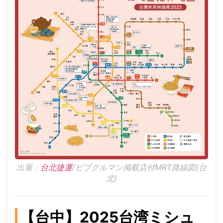
出展：
台北捷運
/ビブグルマン掲載店付MRT路線図(台
北)
【台中】2025台湾ミシュ