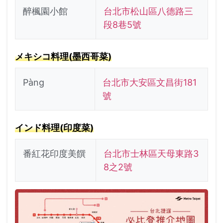
醉楓園小館
台北市松山區八德路三
段8巷5號
メキシコ料理(墨西哥菜)
Pàng
台北市大安區文昌街181
號
インド料理(印度菜)
番紅花印度美饌
台北市士林區天母東路3
8之2號