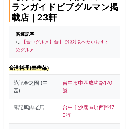
ランガイドビブグルマン掲
載店｜23軒
関連記事
👉
【台中グルメ】台中で絶対食べたいおすす
めグルメ
台湾料理(臺灣菜)
范記金之園 (中
台中市中區成功路170
區)
號
鳳記鵝肉老店
台中市沙鹿區屏西路17
0號