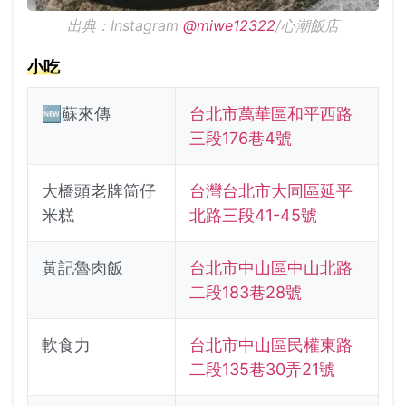
出典：Instagram
@miwe12322
/心潮飯店
小吃
🆕蘇來傳
台北市萬華區和平西路
三段176巷4號
大橋頭老牌筒仔
台灣台北市大同區延平
米糕
北路三段41-45號
黃記魯肉飯
台北市中山區中山北路
二段183巷28號
軟食力
台北市中山區民權東路
二段135巷30弄21號