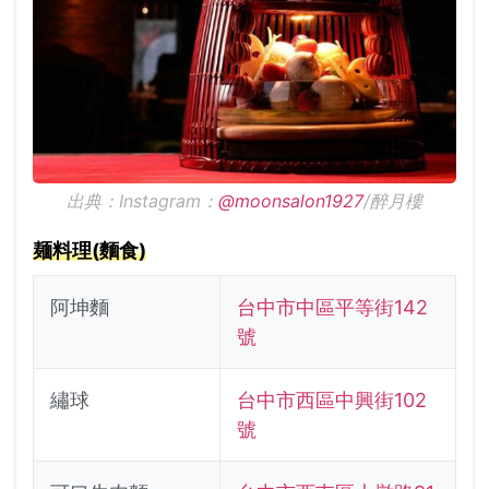
出典：Instagram：
@moonsalon1927
/醉月樓
麺料理(麵食)
阿坤麵
台中市中區平等街142
號
繡球
台中市西區中興街102
號