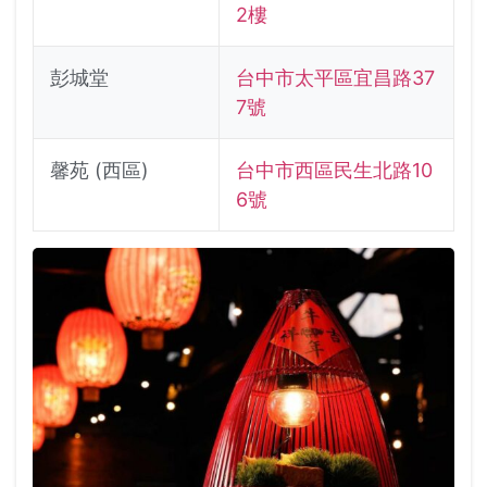
2樓
彭城堂
台中市太平區宜昌路37
7號
馨苑 (西區)
台中市西區民生北路10
6號