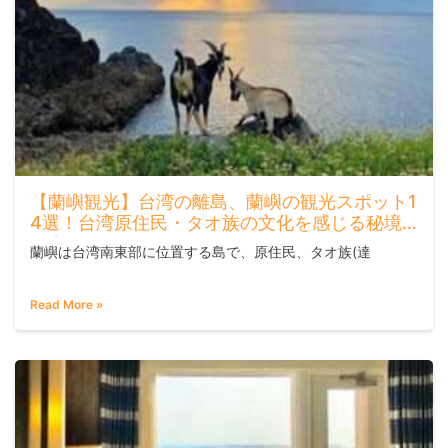
【蘭嶼観光】台湾の離島、蘭嶼の観光スポット1
4選！台湾原住民・タオ族の文化を感じる秘境
へ出かけよう
蘭嶼は台湾南東部に位置する島で、原住民、タオ族(達
Read More »