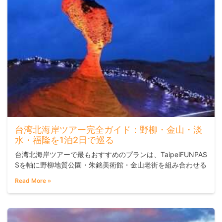
台湾北海岸ツアー完全ガイド：野柳・金山・淡
水・福隆を1泊2日で巡る
台湾北海岸ツアーで最もおすすめのプランは、TaipeiFUNPAS
Sを軸に野柳地質公園・朱銘美術館・金山老街を組み合わせる
1泊2日の周遊ルートです。MRT・バス乗り放題で効率よく移
Read More »
動でき、自然・アート・グルメをひとつの旅にまとめられま
す。