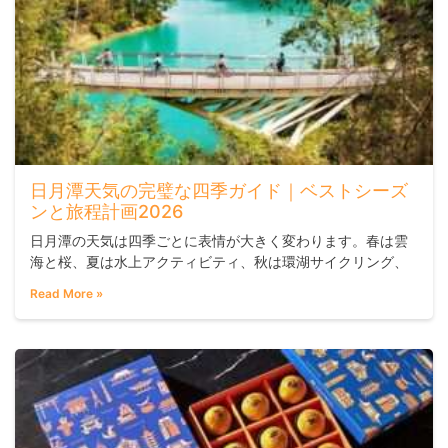
日月潭天気の完璧な四季ガイド｜ベストシーズ
ンと旅程計画2026
日月潭の天気は四季ごとに表情が大きく変わります。春は雲
海と桜、夏は水上アクティビティ、秋は環湖サイクリング、
冬は紅茶文化と霧の朝——それぞれの季節に合わせた旅程を
Read More »
組むことで、訪問の満足度が格段に上がります。平均海抜約7
36メートルの高原湖ならではの微気候は、平地より体感温度
が3〜5度ほど低く、年間降雨日数は156.