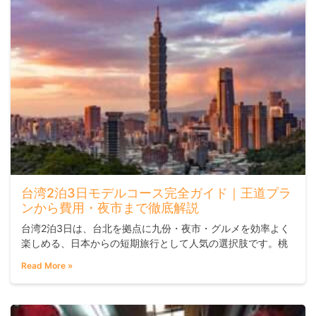
台湾2泊3日モデルコース完全ガイド｜王道プラ
ンから費用・夜市まで徹底解説
台湾2泊3日は、台北を拠点に九份・夜市・グルメを効率よく
楽しめる、日本からの短期旅行として人気の選択肢です。桃
園空港からMRTで約40分で台北市内に入れるため、昼着便で
Read More »
も初日から観光がスタートでき、3日間でも主要スポットを十
分に回れます。初めての台湾なら台北集中プランが安心。