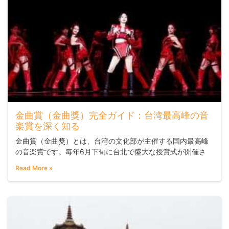
金曲賞（金曲獎）完全ガイド：台湾最高峰の音
楽賞を深く知る
金曲賞（金曲獎）とは、台湾の文化部が主催する国内最高峰
の音楽賞です。毎年6月下旬に台北で盛大な授賞式が開催さ
れ、中国語・台湾語・原住民語など多言語にわたる楽曲とア
Read More »
ーティストが評価されます。授賞式のパフォーマンスクオリ
ティは高く、台湾国内だけでなく、日本や中華圏のリスナー
からも注目を集めています。