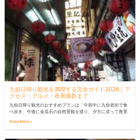
九份日帰り観光を満喫する完全ガイド2026｜ア
クセス・グルメ・夜景撮影まで
九份日帰り観光のおすすめプランは「午前中に九份老街で食
べ歩き、午後に金瓜石の自然景観を巡り、夕方に戻って夜景
の点灯を待つ」という流れです。午後のもっとも混雑する時
Read More »
間帯を避けながら、赤提灯が灯った後の幻想的な山城の夜景
もしっかり楽しめます。