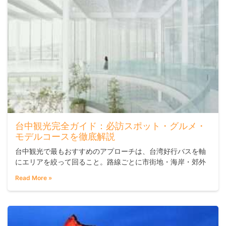
台中観光完全ガイド：必訪スポット・グルメ・
モデルコースを徹底解説
台中観光で最もおすすめのアプローチは、台湾好行バスを軸
にエリアを絞って回ること。路線ごとに市街地・海岸・郊外
が完結しているため、車なしでも主要スポットをムリなく効
Read More »
率よく巡れます。初めての台中なら、空港直結の555号線で
市街地入りし、臺中國家歌劇院や臺中綠美圖を半日で押さえ
るプランが動きやすいです。