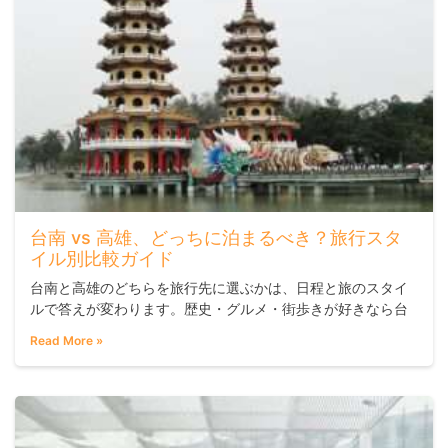
台南 vs 高雄、どっちに泊まるべき？旅行スタ
イル別比較ガイド
台南と高雄のどちらを旅行先に選ぶかは、日程と旅のスタイ
ルで答えが変わります。歴史・グルメ・街歩きが好きなら台
南、アクセスの良さと都市的な多様性を重視するなら高雄が
Read More »
向いています。両都市は台湾高速鉄道（高鐵）で約12〜15分
の距離にあるため、片方をベースに日帰りで両方を楽しむプ
ランも十分現実的です。