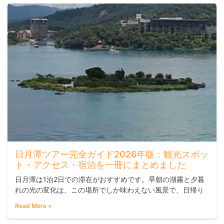
街並みを一度に体験したい方にとって、
日月潭ツアー完全ガイド2026年版：観光スポッ
ト・アクセス・宿泊を一冊にまとめました
日月潭は1泊2日での滞在がおすすめです。早朝の湖霧と夕暮
れの光の変化は、この場所でしか味わえない風景で、日帰り
では体験しにくいのが正直なところです。初日の午後に到着
Read More »
して湖畔を散策し、翌朝の霧を眺めてから遊覧船で湖を渡り
帰路につく——この流れが、時間と体験のバランスとして最