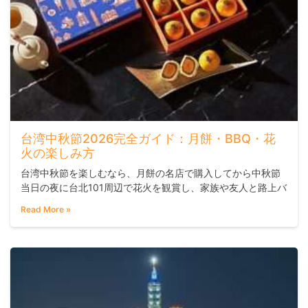
台湾中秋節2026完全ガイド：月餅・BBQ・花
火の楽しみ方
台湾中秋節を楽しむなら、月餅の名店で購入してから中秋節
当日の夜に台北101周辺で花火を観賞し、家族や友人と路上バ
ーベキューを体験するのが最もおすすめです。なぜなら、台
Read More »
湾の中秋節はただ月を眺めるだけでなく、街全体が賑やかな
祭りの雰囲気に包まれ、日本では体験できない独特の文化が
凝縮されているからです。旅行者にとっては、