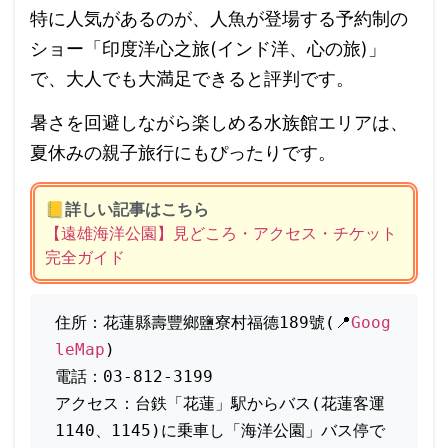
特に人気があるのが、人魚が登場する予約制の
ショー「印度洋心之旅(インド洋、心の旅)」
で、大人でも大満足できると評判です。
暑さを回避しながら楽しめる水族館エリアは、
夏休みの親子旅行にもぴったりです。
📒
詳しい記事はこちら
【遠雄海洋公園】見どころ・アクセス・チケット
完全ガイド
住所：花蓮縣壽豐鄉鹽寮村福德189號(📍
Goog
leMap
)
電話：03-812-3199
アクセス：台鉄「花蓮」駅からバス(花蓮客運
1140、1145)に乗車し「海洋公園」バス停で