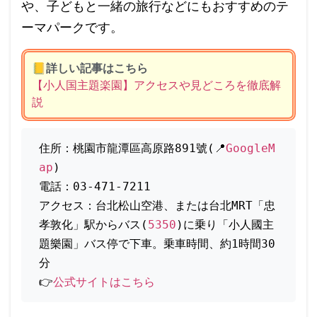
や、子どもと一緒の旅行などにもおすすめのテ
ーマパークです。
📒
詳しい記事はこちら
【小人国主題楽園】アクセスや見どころを徹底解
説
住所：桃園市龍潭區高原路891號(📍
GoogleM
ap
)
電話：03-471-7211
アクセス：台北松山空港、または台北MRT「忠
孝敦化」駅からバス(
5350
)に乗り「小人國主
題樂園」バス停で下車。乗車時間、約1時間30
分
👉
公式サイトはこちら