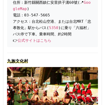
住所：新竹縣關西鎮仁安里拱子溝60號(📍
Goo
gleMap
)
電話：03-547-5665
アクセス：台北松山空港、または台北MRT「忠
孝敦化」駅からバス(
5350
)に乗り「六福村」
バス停で下車。乗車時間、約2時間
👉
公式サイトはこちら
九族文化村