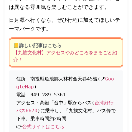
は異なる雰囲気を楽しむことができます。
日月潭へ行くなら、ぜひ行程に加えてほしいテ
ーマパークです。
📒
詳しい記事はこちら
【九族文化村】アクセスやみどころをまるごと紹
介！
住所：南投縣魚池鄉大林村金天巷45號(📍
Goo
gleMap
)
電話：049-289-5361
アクセス：高鐵「台中」駅からバス(
台湾好行
バス6670
)に乗車し、「九族文化村」バス停で
下車。乗車時間約2時間
👉
公式サイトはこちら