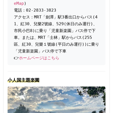
eMap
)
電話：02-2833-3823
アクセス：MRT「劍潭」駅3番出口からバス(4
1、紅30、兒樂2號線、529(休日のみ運行)、
市民小巴8)に乗り「児童新楽園」バス停で下
車。または、
MRT「士林」駅からバス(255
區、紅30、兒樂１號線(平日のみ運行))に乗り
「児童新楽園」バス停で下車
👉
ホームページはこちら
小人国主題楽園