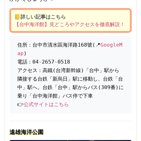
📒
詳しい記事はこちら
【台中海洋館】見どころやアクセスを徹底解説！
住所：台中市清水區海洋路168號(📍
GoogleM
ap
)
電話：04-2657-0518
アクセス：高鐵(台湾新幹線)「台中」駅から
隣接する台鉄「新烏日」駅に移動し、台鉄「台
中」駅へ。台鉄「台中」駅からバス(309番)に
乗り「台中海洋館」バス停で下車
👉
公式サイトはこちら
遠雄海洋公園