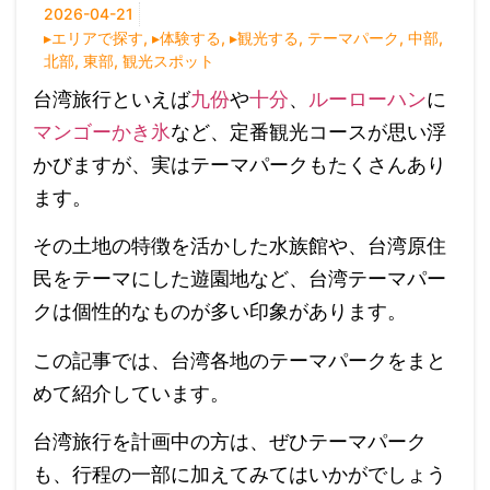
2026-04-21
▸エリアで探す
,
▸体験する
,
▸観光する
,
テーマパーク
,
中部
,
北部
,
東部
,
観光スポット
台湾旅行といえば
九份
や
十分
、
ルーローハン
に
マンゴーかき氷
など、定番観光コースが思い浮
かびますが、実はテーマパークもたくさんあり
ます。
その土地の特徴を活かした水族館や、台湾原住
民をテーマにした遊園地など、台湾テーマパー
クは個性的なものが多い印象があります。
この記事では、台湾各地のテーマパークをまと
めて紹介しています。
台湾旅行を計画中の方は、ぜひテーマパーク
も、行程の一部に加えてみてはいかがでしょう