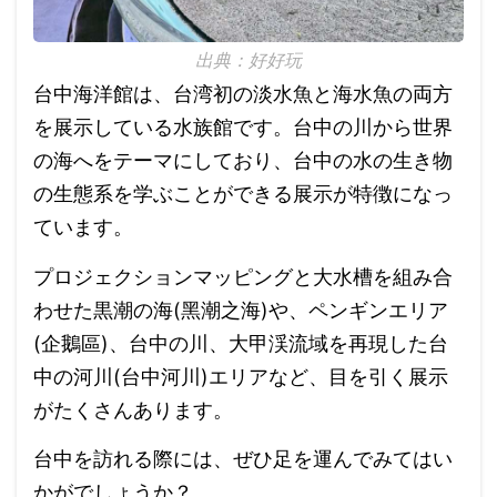
出典：好好玩
台中海洋館は、台湾初の淡水魚と海水魚の両方
を展示している水族館です。台中の川から世界
の海へをテーマにしており、台中の水の生き物
の生態系を学ぶことができる展示が特徴になっ
ています。
プロジェクションマッピングと大水槽を組み合
わせた黒潮の海(黑潮之海)や、ペンギンエリア
(企鵝區)、台中の川、大甲渓流域を再現した台
中の河川(台中河川)エリアなど、目を引く展示
がたくさんあります。
台中を訪れる際には、ぜひ足を運んでみてはい
かがでしょうか？