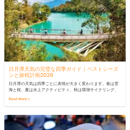
日月潭天気の完璧な四季ガイド｜ベストシーズ
ンと旅程計画2026
日月潭の天気は四季ごとに表情が大きく変わります。春は雲
海と桜、夏は水上アクティビティ、秋は環湖サイクリング、
冬は紅茶文化と霧の朝——それぞれの季節に合わせた旅程を
Read More »
組むことで、訪問の満足度が格段に上がります。平均海抜約7
36メートルの高原湖ならではの微気候は、平地より体感温度
が3〜5度ほど低く、年間降雨日数は156.