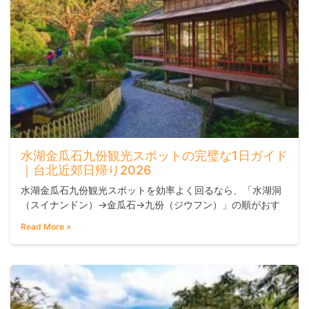
水湖金瓜石九份観光スポットの完璧な1日ガイド
｜台北近郊日帰り2026
水湖金瓜石九份観光スポットを効率よく回るなら、「水湖洞
（スイナンドン）→金瓜石→九份（ジウフン）」の順がおす
すめです。地理的な動線が自然で、光の条件も写真撮影に向
Read More »
いており、九份は夕方以降に訪れると赤いランタンが灯り始
めて格別の雰囲気になります。ファミリー、カップル、歴史
好きまで幅広く楽しめるルートで、