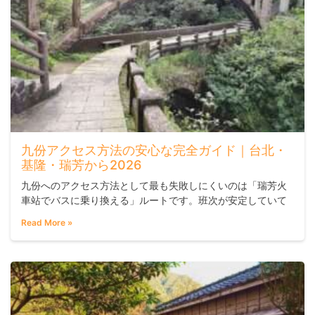
九份アクセス方法の安心な完全ガイド｜台北・
基隆・瑞芳から2026
九份へのアクセス方法として最も失敗しにくいのは「瑞芳火
車站でバスに乗り換える」ルートです。班次が安定していて
費用も抑えられ、周辺の観光スポットへもスムーズに移動で
Read More »
きます。休日に自家用車で向かうと渋滞に巻き込まれやすい
ため、公共交通機関を優先するのがおすすめです。