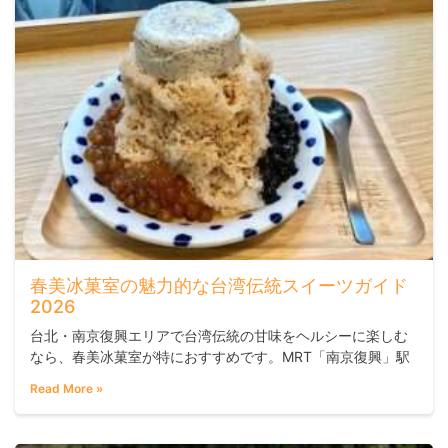
春美冰菓室の魅力的な台湾伝統スイーツガイド
2026
台北・南京復興エリアで台湾伝統の甘味をヘルシーに楽しむ
なら、春美冰菓室が特におすすめです。MRT「南京復興」駅
から徒歩約4分という好立地で、甘さ控えめにアレンジした豆
Read More »
花やかき氷がリピーターを増やしています。初めて台湾スイ
ーツを試す方にも、定番の味を再確認したい方にも対応でき
る一軒です。