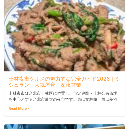
士林夜市グルメの魅力的な完全ガイド2026｜ミ
シュラン・人気屋台・深夜営業
士林夜市は台北市士林区に位置し、市定史跡・士林公有市場
を中心とする台北市最大の夜市です。東は文林路、西は基河
路、北は小北街・小西街に囲まれた三角地帯に広がっていま
Read More »
す。OpViewの調査公開データによると、