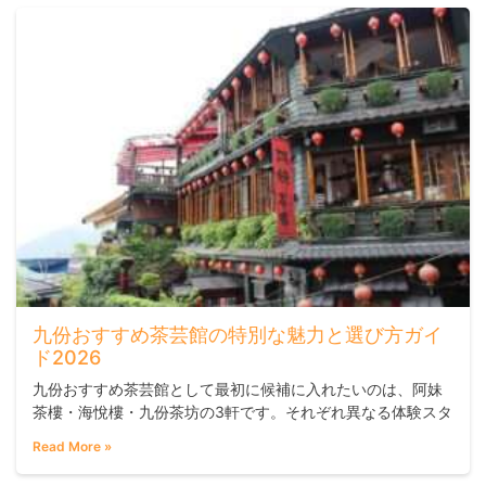
トです。なお、
九份おすすめ茶芸館の特別な魅力と選び方ガイ
ド2026
九份おすすめ茶芸館として最初に候補に入れたいのは、阿妹
茶樓・海悅樓・九份茶坊の3軒です。それぞれ異なる体験スタ
イルを持ちながら、お茶を楽しみながら山と海の景観を眺め
Read More »
られる点が共通しています。九份老街が初めての方、雨の日
や平日に人混みを避けてゆっくり山城の雰囲気を感じたい方