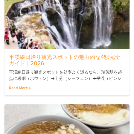
平渓線日帰り観光スポットの魅力的な4駅完全
ガイド｜2026
平渓線日帰り観光スポットを効率よく巡るなら、瑞芳駅を起
点に猴硐（ホウトン）→十分（シーフェン）→平渓（ピンシ
ー）→菁桐（ジントン）の順に進むルートがおすすめです。
Read More »
台湾鉄路管理局が運営する平渓線の一日乗車券を使えば、全
駅を何度でも乗り降り自由。天燈（ランタン）体験、滝のハ
イキング、炭鉱の歴史まで、