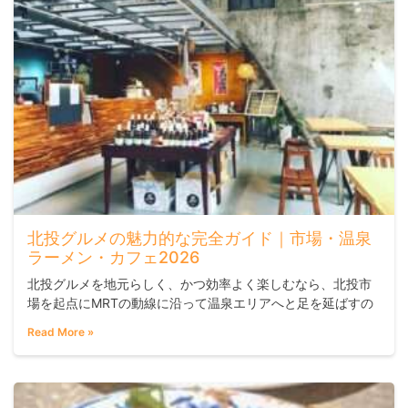
北投グルメの魅力的な完全ガイド｜市場・温泉
ラーメン・カフェ2026
北投グルメを地元らしく、かつ効率よく楽しむなら、北投市
場を起点にMRTの動線に沿って温泉エリアへと足を延ばすの
がおすすめです。伝統的な軽食から個性派カフェまで、半日
Read More »
で3〜4店舗を回れるほどコンパクトにまとまっており、温泉
文化と街の食文化が同時に味わえる台北でも珍しいエリアで
す。