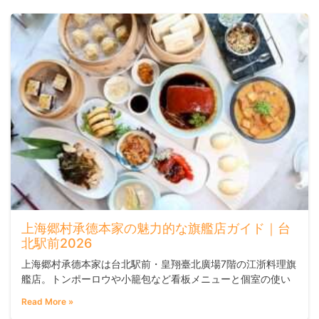
に向いています。
上海郷村承德本家の魅力的な旗艦店ガイド｜台
北駅前2026
上海郷村承德本家は台北駅前・皇翔臺北廣場7階の江浙料理旗
艦店。トンポーロウや小籠包など看板メニューと個室の使い
方を詳しく解説。
Read More »