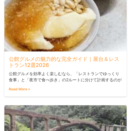
公館グルメの魅力的な完全ガイド｜屋台＆レス
トラン12選2026
公館グルメを効率よく楽しむなら、「レストランでゆっくり
食事」と「夜市で食べ歩き」の2ルートに分けて計画するのが
おすすめです。レストランと屋台が入り混じるエリアなの
Read More »
で、両方を同時に回ろうとすると肝心なお店を見逃しがちで
す。台湾大学周辺の学生街らしい活気があり、少人数グルー
プや友人同士の食事にも向いています。