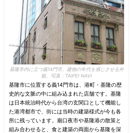
基隆市内に立つ義14門市。建物の年代を感じさせる外
観。写真：TAIPEI NAVI
基隆市に位置する義14門市は、港町・基隆の歴
史的な文脈の中に組み込まれた店舗です。基隆
は日本統治時代から台湾の玄関口として機能し
た港湾都市で、街には当時の建築様式が今も各
所に残っています。廟口夜市や基隆港の散策と
組み合わせると、食と建築の両面から基隆を深