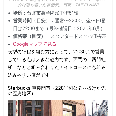
的な落ち着いた雰囲気。写真：TAIPEI NAVI
場所：
台北市萬華區漢中街51號
営業時間（目安）：
通常〜22:00、金〜日曜
日は22:30まで（最終確認日：2026年6月）
価格帯（目安）：
スタンダードスタバ価格帯
Googleマップで見る
夜型の行程を組む方にとって、22:30まで営業
している点は大きな魅力です。西門の「西門紅
楼」などと組み合わせたナイトコースにも組み
込みやすい店舗です。
Starbucks 重慶門市（228平和公園を抜けた先
の歴史地区）