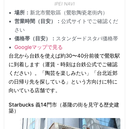
IPEI NAVI
場所：
新北市鶯歌區（鶯歌陶瓷老街内）
営業時間（目安）：
公式サイトでご確認くだ
さい
価格帯（目安）：
スタンダードスタバ価格帯
Googleマップで見る
台北から台鉄を使えば約30〜40分前後で鶯歌駅
に到着します（運賃・時刻は台鉄公式でご確認
ください）。「陶芸を楽しみたい」「台北近郊
の日帰り先を探している」という方向けに特に
向いている店舗です。
Starbucks 義14門市（基隆の街を見守る歴史建
築）