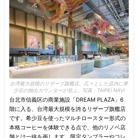
台湾最大規模のリザーブ旗艦店。広々とした店内に希
少豆の抽出カウンターが並ぶ。写真：TAIPEI NAVI
台北市信義区の商業施設「DREAM PLAZA」6
階に入る、台湾最大規模を誇るリザーブ旗艦店
です。希少豆を使ったマルチロースター形式の
本格コーヒーを体験できる点で、他のリノベ店
舗とは一線を画します。限定タンブラーやコレ