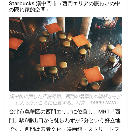
Starbucks 漢中門市（西門エリアの賑わいの中
の隠れ家的空間）
漢中街に面した店舗外観。西門の繁華街の喧騒から少
し入ったところに位置する。写真：TAIPEI NAVI
台北市萬華区の西門エリアに位置し、MRT「西
門」駅6番出口から徒歩わずか3分という好立地
です。西門は若者文化・映画館・ストリートフ