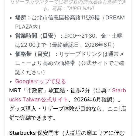
リザーブカウンターでは希少豆の抽出過程も見学でき
る。写真：TAIPEI NAVI
場所：
台北市信義區松高路11號6樓（DREAM
PLAZA内）
営業時間（目安）：
9:00〜21:30、金・土曜
は22:00まで（最終確認日：2026年6月）
価格帯（目安）：
リザーブドリンクは通常メ
ニューより高めの価格帯（公式サイトでご確
認ください）
Googleマップで見る
MRT「市政府」駅直結・徒歩2分（出典：
Starb
ucks Taiwan公式サイト
、2026年6月確認）。
グッズ購入・リザーブ体験が目的なら、ここ1店
舗で完結できます。
Starbucks 保安門市（大稲埕の廟エリアに佇む