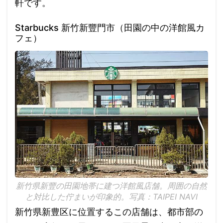
軒です。
Starbucks 新竹新豐門市（田園の中の洋館風カ
フェ）
新竹県新豐の田園地帯に建つ洋館風店舗。周囲の自然
と対比した佇まいが印象的。写真：TAIPEI NAVI
新竹県新豊区に位置するこの店舗は、都市部の