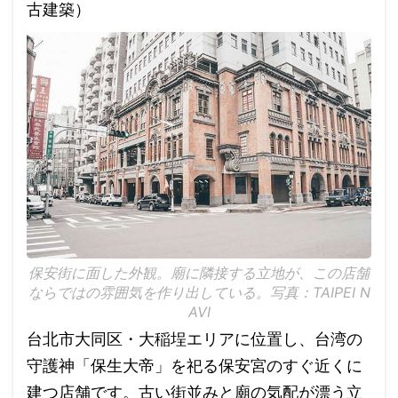
古建築）
保安街に面した外観。廟に隣接する立地が、この店舗
ならではの雰囲気を作り出している。写真：TAIPEI N
AVI
台北市大同区・大稲埕エリアに位置し、台湾の
守護神「保生大帝」を祀る保安宮のすぐ近くに
建つ店舗です。古い街並みと廟の気配が漂う立