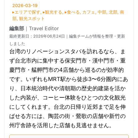
2026-03-19
▸エリアで探す
,
▸観光する
,
▸食べる
,
カフェ
,
中部
,
北部
,
南
部
,
観光スポット
編集部
｜
Travel Editor
最終更新日：
2026年06月24日
｜編集チームが情報を整理・更新
しました
台湾のリノベーションスタバを訪れるなら、ま
ず台北市内に集中する保安門市・漢中門市・重
慶門市・艋舺門市の4店舗から巡るのが効率的
です。いずれもMRT駅から徒歩3〜6分圏内にあ
り、日本統治時代や清朝期の歴史的建築を活か
した内装が、コーヒー体験をひとつの文化観光
にしてくれます。台北の日帰り近郊まで足を伸
ばせる方には、陶芸の街・鶯歌の店舗や新竹の
州庁舎跡を活用した店舗も見逃せません。