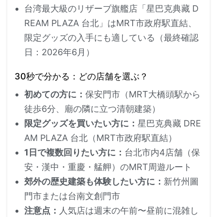
台湾最大級のリザーブ旗艦店「星巴克典藏 D
REAM PLAZA 台北」はMRT市政府駅直結、
限定グッズの入手にも適している（最終確認
日：2026年6月）
30秒で分かる：どの店舗を選ぶ？
初めての方に：
保安門市（MRT大橋頭駅から
徒歩6分、廟の隣に立つ清朝建築）
限定グッズを買いたい方に：
星巴克典藏 DRE
AM PLAZA 台北（MRT市政府駅直結）
1日で複数回りたい方に：
台北市内4店舗（保
安・漢中・重慶・艋舺）のMRT周遊ルート
郊外の歴史建築も体験したい方に：
新竹州圖
門市または台南文創門市
注意点：
人気店は週末の午前〜昼前に混雑し