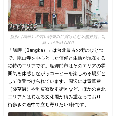
艋舺（萬華）の古い街並みに溶け込む店舗外観。写
真：TAIPEI NAVI
「艋舺（Bangka）」は台北最古の街のひとつ
で、龍山寺を中心とした信仰と生活が混在する
独特のエリアです。艋舺門市はそのエリアの雰
囲気を体感しながらコーヒーを楽しめる場所と
して位置づけられています。周辺には青草巷
（薬草街）や剥皮寮歴史街区など、ほかの台北
エリアとは異なる文化層が積み重なっており、
街歩きの途中で立ち寄りたい1軒です。