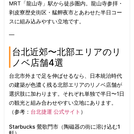
MRT「龍山寺」駅から徒歩圏内。龍山寺参拝・
剥皮寮歴史街区・艋舺夜市とあわせた半日コー
スに組み込みやすい立地です。
—
台北近郊〜北部エリアのリ
ノベ店舗4選
台北市外まで足を伸ばせるなら、日本統治時代
の建築が色濃く残る北部エリアのリノベ店舗が
選択肢に加わります。それぞれ単独で半日〜1日
の観光と組み合わせやすい立地にあります。
（参考：
台北捷運 公式サイト
）
Starbucks 鶯歌門市（陶磁器の街に溶け込む1
軒）