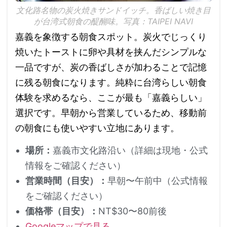
文化路名物の炭火焼きサンドイッチ。香ばしい焼き目
が台湾式朝食の醍醐味。写真：TAIPEI NAVI
嘉義を象徴する朝食スポット。炭火でじっくり
焼いたトーストに卵や具材を挟んだシンプルな
一品ですが、炭の香ばしさが加わることで記憶
に残る朝食になります。純粋に台湾らしい朝食
体験を求めるなら、ここが最も「嘉義らしい」
選択です。早朝から営業しているため、移動前
の朝食にも使いやすい立地にあります。
場所：
嘉義市文化路沿い（詳細は現地・公式
情報をご確認ください）
営業時間（目安）：
早朝〜午前中（公式情報
をご確認ください）
価格帯（目安）：
NT$30〜80前後
Googleマップで見る