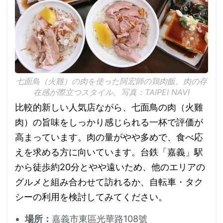
七面鳥（火雞）の肉を使った阿宏師の鶏肉飯。肉の存
在感が際立つスタイル。写真：TAIPEI NAVI
比較的新しい人気店ながら、七面鳥の肉（火雞
肉）の旨味をしっかり感じられる一杯で評価が
高まっています。肉の量がやや多めで、食べ応
えを求める方に向いています。台鉄「嘉義」駅
から徒歩約20分とやや遠いため、他のエリアの
グルメと組み合わせて訪れるか、自転車・タク
シーの利用を検討してみてください。
場所：
嘉義市東區光華路108號