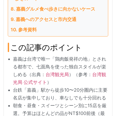
嘉義グルメ食べ歩きに向かないケース
嘉義へのアクセスと市内交通
参考資料
この記事のポイント
嘉義は台湾で唯一「鶏肉飯発祥の地」とされ
る都市で、七面鳥を使った独自スタイルが楽
しめる（出典：
台湾観光局
）（参考：
台湾観
光局 公式サイト
）
台鉄「嘉義」駅から徒歩10〜20分圏内に主要
名店が集中しており、車なしでも十分回れる
朝食・昼食・スイーツとシーン別に15店を厳
選。予算はほとんどの品がNT$100前後（最