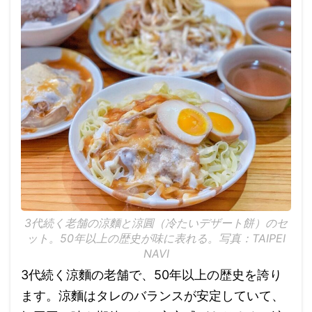
3代続く老舗の涼麵と涼圓（冷たいデザート餅）のセ
ット。50年以上の歴史が味に表れる。写真：TAIPEI
NAVI
3代続く涼麵の老舗で、50年以上の歴史を誇り
ます。涼麵はタレのバランスが安定していて、