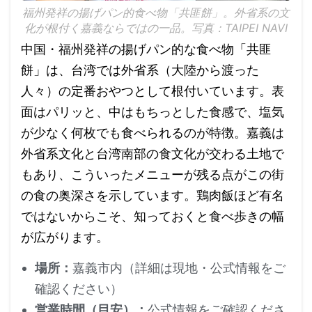
福州発祥の揚げパン的食べ物「共匪餅」。外省系の文
化が根付く嘉義ならではの一品。写真：TAIPEI NAVI
中国・福州発祥の揚げパン的な食べ物「共匪
餅」は、台湾では外省系（大陸から渡った
人々）の定番おやつとして根付いています。表
面はパリッと、中はもちっとした食感で、塩気
が少なく何枚でも食べられるのが特徴。嘉義は
外省系文化と台湾南部の食文化が交わる土地で
もあり、こういったメニューが残る点がこの街
の食の奥深さを示しています。鶏肉飯ほど有名
ではないからこそ、知っておくと食べ歩きの幅
が広がります。
場所：
嘉義市内（詳細は現地・公式情報をご
確認ください）
営業時間（目安）：
公式情報をご確認くださ