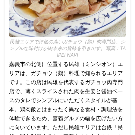
民雄エリアで評価の高いガチョウ（鵝）肉専門店。シ
ンプルな味付けが肉本来の旨味を引き出す。写真：TA
IPEI NAVI
嘉義市の北側に位置する民雄（ミンシオン）エ
リアは、ガチョウ（鵝）料理で知られるエリア
です。この店は民雄を代表するガチョウ肉専門
店で、薄くスライスされた肉を生姜と醤油ベー
スのタレでシンプルにいただくスタイルが基
本。鶏肉飯とはまったく異なる食材・調理法を
体験できるため、嘉義グルメの幅を広げたい方
に向いています。ただし民雄エリアは台鉄「民