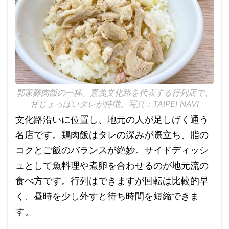
郭家雞肉飯の一杯。嘉義文化路を代表する行列店で、
甘じょっぱいタレが特徴。写真：TAIPEI NAVI
文化路沿いに位置し、地元の人が足しげく通う
名店です。鶏肉飯はタレの深みが際立ち、脂の
コクとご飯のバランスが絶妙。サイドディッシ
ュとして魚料理や煮卵を合わせるのが地元流の
食べ方です。行列はできますが回転は比較的早
く、昼時を少し外すと待ち時間を短縮できま
す。