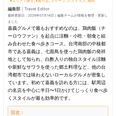
▸エリアで探す
,
▸食べる
,
スイーツ
,
レストラン
,
南部
編集部
｜
Travel Editor
最終更新日：
2026年07月14日
｜編集チームが情報を整理・更新し
ました
嘉義グルメで最もおすすめなのは、鶏肉飯（チ
ーロウファン）を起点に涼麵・小吃・朝食と組
み合わせた食べ歩きコース。台湾南部の中核都
市である嘉義は、七面鳥を使った鶏肉飯の発祥
地として知られ、白酢入りの独自スタイル涼麵
や新鮮なサワラを使った郷土料理など、他の台
湾都市では味わえないローカルグルメが密集し
ています。初めて嘉義を訪れる方には、駅周辺
の名店を中心に半日〜1日かけてじっくり食べ歩
くスタイルが最も効率的です。
目次：