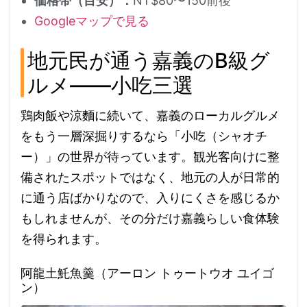
価格帯（目安）：
NT$80〜150前後
Googleマップで見る
地元民が通う嘉義のB級グ
ルメ——小吃三選
鶏肉飯や涼麵に続いて、嘉義のローカルグルメ
をもう一層深掘りするなら「小吃（シャオチ
ー）」の世界が待っています。観光客向けに整
備されたスポットではなく、地元の人が日常的
に通う店ばかりなので、入りにくさを感じるか
もしれませんが、その分だけ嘉義らしい食体験
を得られます。
阿龍土魠魚羹（アーロン トゥートウオ ユイゴ
ン）