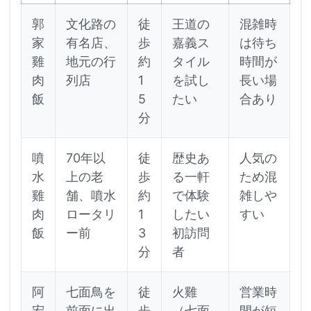
郭
文化路の
徒
王道の
混雑時
家
有名店、
歩
嘉義ス
は待ち
雞
地元の行
約
タイル
時間が
肉
列店
1
を試し
長い場
飯
5
たい
合あり
分
噴
70年以
徒
歴史あ
人気の
水
上の老
歩
る一軒
ため混
雞
舗、噴水
約
で体験
雑しや
肉
ロータリ
1
したい
すい
飯
ー前
3
初訪問
分
者
阿
七面鳥を
徒
火雞
営業時
宏
前面に出
歩
（七面
間が短