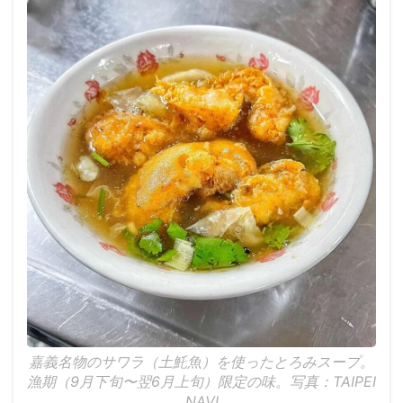
嘉義名物のサワラ（土魠魚）を使ったとろみスープ。
漁期（9月下旬〜翌6月上旬）限定の味。写真：TAIPEI
NAVI