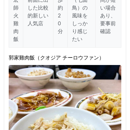
師
した比較
約
鳥）の
い場合
火
的新しい
2
風味を
あり、
雞
人気店
0
しっか
要事前
肉
分
り感じ
確認
飯
たい
郭家雞肉飯（クオジア チーロウファン）