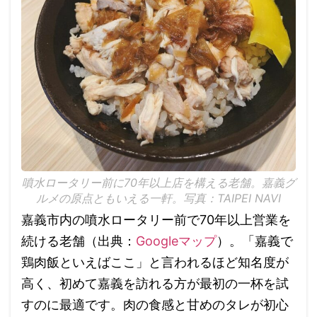
噴水ロータリー前に70年以上店を構える老舗。嘉義グ
ルメの原点ともいえる一軒。写真：TAIPEI NAVI
嘉義市内の噴水ロータリー前で70年以上営業を
続ける老舗（出典：
Googleマップ
）。「嘉義で
鶏肉飯といえばここ」と言われるほど知名度が
高く、初めて嘉義を訪れる方が最初の一杯を試
すのに最適です。肉の食感と甘めのタレが初心