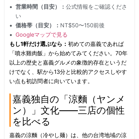
営業時間（目安）：
公式情報をご確認くださ
い
価格帯（目安）：
NT$50〜150前後
Googleマップで見る
もし1軒だけ選ぶなら：
初めての嘉義であれば
「噴水雞肉飯」から始めてみてください。70年
以上の歴史と嘉義グルメの象徴的存在というだ
けでなく、駅から13分と比較的アクセスしやす
い点も初訪問者に向いています。
嘉義独自の「涼麵（ヤンメ
ン）」文化——三店の個性
を比べる
嘉義の涼麵（冷やし麺）は、他の台湾地域の涼