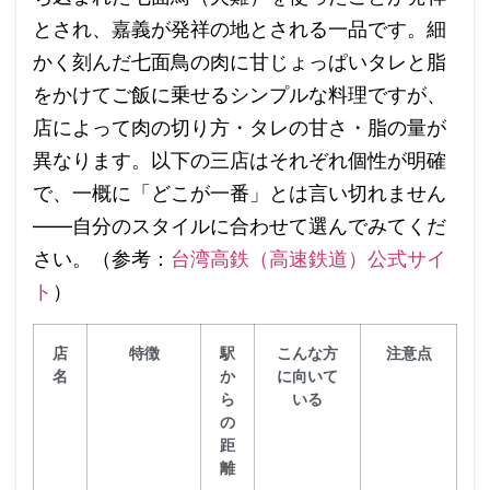
とされ、嘉義が発祥の地とされる一品です。細
かく刻んだ七面鳥の肉に甘じょっぱいタレと脂
をかけてご飯に乗せるシンプルな料理ですが、
店によって肉の切り方・タレの甘さ・脂の量が
異なります。以下の三店はそれぞれ個性が明確
で、一概に「どこが一番」とは言い切れません
——自分のスタイルに合わせて選んでみてくだ
さい。（参考：
台湾高鉄（高速鉄道）公式サイ
ト
）
店
特徴
駅
こんな方
注意点
名
か
に向いて
ら
いる
の
距
離