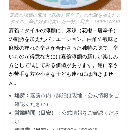
嘉義の涼麵に麻辣（花椒と唐辛子）の刺激を加えたス
タイル。辛さ好きに向いた一杯。写真：TAIPEI NAVI
嘉義スタイルの涼麵に、麻辣（花椒・唐辛子）
の刺激を加えたバリエーション。白酢の酸味と
麻辣の痺れる辛さが合わさった独特の味で、辛
いものが得意な方には嘉義涼麵の新しい楽しみ
方として試してみる価値があります。逆に辛さ
が苦手な方や小さな子ども連れには向きませ
ん。
場所：
嘉義市内（詳細は現地・公式情報をご
確認ください）
営業時間（目安）：
公式情報をご確認くださ
い