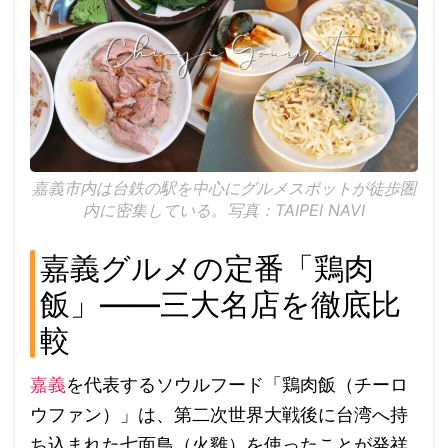
嘉義市内は台鉄の駅を中心にグルメスポットが徒歩圏
内に密集している。写真：TAIPEI NAVI
嘉義グルメの定番「鶏肉
飯」——三大名店を徹底比
較
嘉義
を代表するソウルフード「鶏肉飯（チーロ
ウファン）」は、第二次世界大戦後に台湾へ持
ち込まれた七面鳥（火雞）を使ったことが発祥