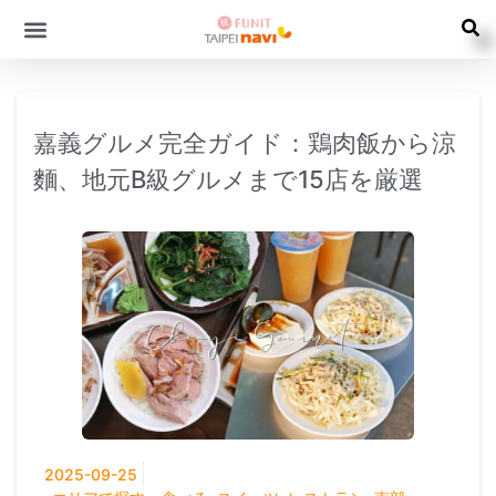
嘉義グルメ完全ガイド：鶏肉飯から涼
麵、地元B級グルメまで15店を厳選
2025-09-25