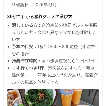
終確認日：2026年7月）
30秒でわかる嘉義グルメの選び方
適している方：
台湾南部の地元グルメを深掘
りしたい方・台北と異なる食文化を体験した
い方
予算の目安：
1食NT$50〜200前後（小吃中
心の場合）
推奨滞在時間：
食べ歩き重視なら半日〜1日
まず行くべき1軒：
鶏肉飯を試すなら「噴水
雞肉飯」——70年以上の歴史があり、嘉義グ
ルメの原点を体験できる