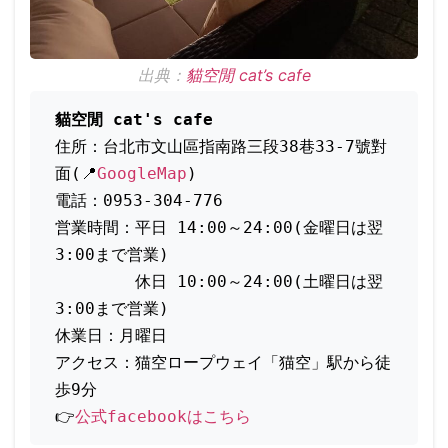
出典：
貓空閒 cat’s cafe
貓空閒 cat's cafe
住所：台北市文山區指南路三段38巷33-7號對
面(📍
GoogleMap
)
電話：0953-304-776
営業時間：平日 14:00～24:00(金曜日は翌
3:00まで営業)
　　　　　休日 10:00～24:00(土曜日は翌
3:00まで営業)
休業日：月曜日
アクセス：猫空ロープウェイ「猫空」駅から徒
歩9分
👉
公式facebookはこちら