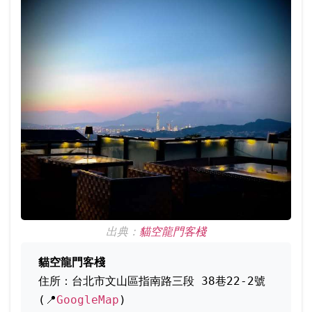
出典：
貓空龍門客棧
貓空龍門客棧
住所：台北市文山區指南路三段 38巷22-2號
(📍
GoogleMap
)