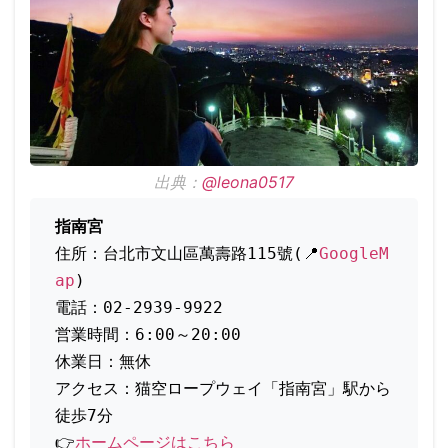
出典：
@leona0517
指南宮
住所：台北市文山區萬壽路115號(📍
GoogleM
ap
)
電話：02-2939-9922
営業時間：6:00～20:00
休業日：無休
アクセス：猫空ロープウェイ「指南宮」駅から
徒歩7分
👉
ホームページはこちら