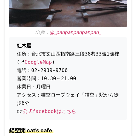
出典：
@_panpanpanpanpan_
紅木屋
住所：台北市文山區指南路三段38巷33號1號樓
(📍
GoogleMap
)
電話：02-2939-9706
営業時間：10:30～21:00
休業日：月曜日
アクセス：猫空ロープウェイ「猫空」駅から徒
歩6分
👉
公式facebookはこちら
貓空閒 cat’s cafe