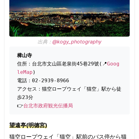
出典：
@kogy_photography
樟山寺
住所：台北市文山區老泉街45巷29號(📍
Goog
leMap
)
電話：02-2939-8966
アクセス：猫空ロープウェイ「猫空」駅から徒
歩23分
👉
台北市政府観光伝播局
望遠亭(明德宮)
猫空ロープウェイ「猫空」駅前のバス停から猫