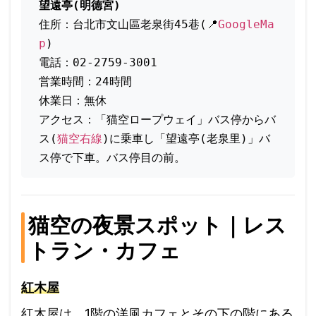
望遠亭(明德宮)
住所：台北市文山區老泉街45巷(📍
GoogleMa
p
)
電話：02-2759-3001
営業時間：24時間
休業日：無休
アクセス：「猫空ロープウェイ」バス停からバ
ス(
猫空右線
)に乗車し「望遠亭(老泉里)」バ
ス停で下車。バス停目の前。
猫空の夜景スポット｜レス
トラン・カフェ
紅木屋
紅木屋は、1階の洋風カフェとその下の階にある