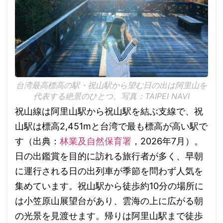
台湾最高標高の駅・祝山駅から望む日の出は阿里山を
代表する絶景のひとつ。写真：TAIPEI NAVI
祝山線は阿里山駅から祝山駅を結ぶ支線で、祝
山駅は標高2,451mと台湾で最も標高が高い駅で
す（出典：
林業及自然保育署
，2026年7月）。
日の出鑑賞を目的に訪れる旅行者が多く、早朝
に運行される日の出列車が季節を問わず人気を
集めています。祝山駅から徒歩約10分の場所に
は小笠原山展望台があり、雲海の上に広がる朝
の光景を見渡せます。帰りは阿里山駅まで徒歩