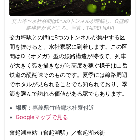
交力坪〜水社寮間は8つのトンネルが連続し、Ω型線
路構造が見どころ。写真：TAIPEI NAVI
交力坪駅との間に8つのトンネルが集中する区
間を抜けると、水社寮駅に到着します。この区
間はΩ（オメガ）型の線路構造が特徴で、列車
が大きく弧を描きながら高度を稼ぐ様子は山岳
鉄道の醍醐味そのものです。夏季には線路周辺
でホタルが見られることでも知られており、季
節を選んで訪れる価値がある駅でもあります。
場所：
嘉義県竹崎郷水社寮付近
Googleマップで見る
奮起湖車站（奮起湖駅）／奮起湖老街