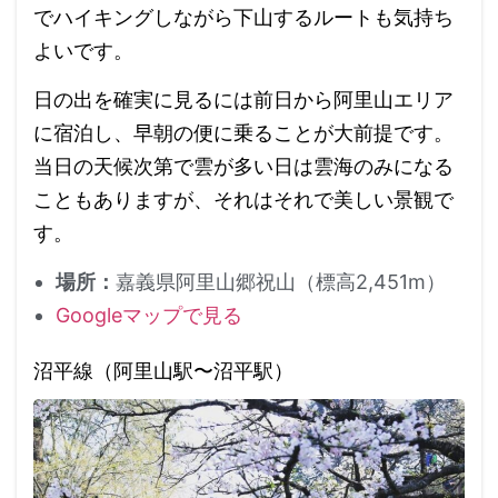
でハイキングしながら下山するルートも気持ち
よいです。
日の出を確実に見るには前日から阿里山エリア
に宿泊し、早朝の便に乗ることが大前提です。
当日の天候次第で雲が多い日は雲海のみになる
こともありますが、それはそれで美しい景観で
す。
場所：
嘉義県阿里山郷祝山（標高2,451m）
Googleマップで見る
沼平線（阿里山駅〜沼平駅）