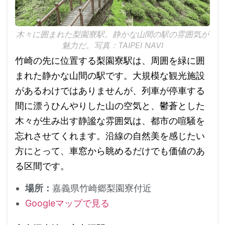
木々に囲まれた梨園寮駅。静かな山間の駅の雰囲気が
魅力だ。写真：TAIPEI NAVI
竹崎の先に位置する梨園寮駅は、周囲を緑に囲
まれた静かな山間の駅です。大規模な観光施設
があるわけではありませんが、列車が停車する
間に漂うひんやりした山の空気と、鬱蒼とした
木々が生み出す静謐な雰囲気は、都市の喧騒を
忘れさせてくれます。沿線の自然美を感じたい
方にとって、車窓から眺めるだけでも価値のあ
る区間です。
場所：
嘉義県竹崎郷梨園寮付近
Googleマップで見る