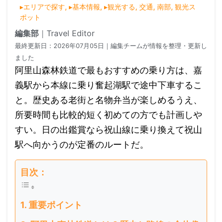
▸エリアで探す
,
▸基本情報
,
▸観光する
,
交通
,
南部
,
観光ス
ポット
編集部
｜
Travel Editor
最終更新日：
2026年07月05日
｜編集チームが情報を整理・更新し
ました
阿里山森林鉄道で最もおすすめの乗り方は、嘉
義駅から本線に乗り奮起湖駅で途中下車するこ
と。歴史ある老街と名物弁当が楽しめるうえ、
所要時間も比較的短く初めての方でも計画しや
すい。日の出鑑賞なら祝山線に乗り換えて祝山
駅へ向かうのが定番のルートだ。
目次：
重要ポイント