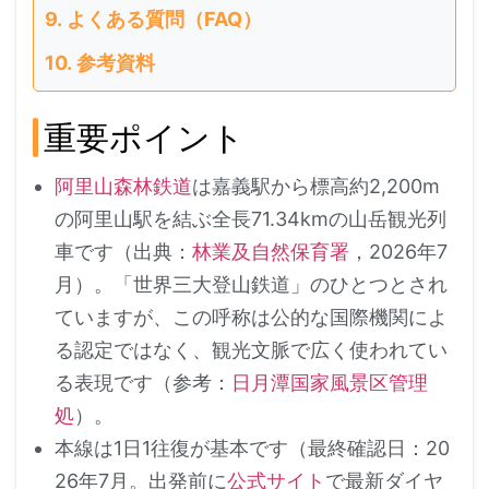
よくある質問（FAQ）
参考資料
重要ポイント
阿里山森林鉄道
は嘉義駅から標高約2,200m
の阿里山駅を結ぶ全長71.34kmの山岳観光列
車です（出典：
林業及自然保育署
，2026年7
月）。「世界三大登山鉄道」のひとつとされ
ていますが、この呼称は公的な国際機関によ
る認定ではなく、観光文脈で広く使われてい
る表現です（参考：
日月潭国家風景区管理
処
）。
本線は1日1往復が基本です（最終確認日：20
26年7月。出発前に
公式サイト
で最新ダイヤ