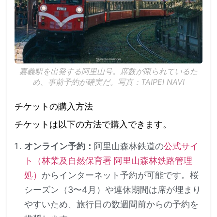
嘉義駅を出発する阿里山号。席数が限られているた
め、事前予約が確実だ。写真：TAIPEI NAVI
チケットの購入方法
チケットは以下の方法で購入できます。
オンライン予約：
阿里山森林鉄道の
公式サイ
ト（林業及自然保育署 阿里山森林鉄路管理
処）
からインターネット予約が可能です。桜
シーズン（3〜4月）や連休期間は席が埋まり
やすいため、旅行日の数週間前からの予約を