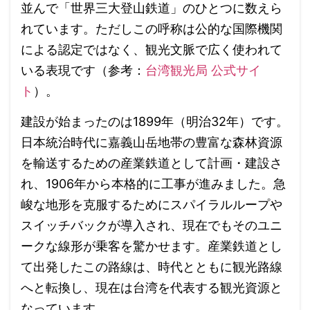
並んで「世界三大登山鉄道」のひとつに数えら
れています。ただしこの呼称は公的な国際機関
による認定ではなく、観光文脈で広く使われて
いる表現です（参考：
台湾観光局 公式サイ
ト
）。
建設が始まったのは1899年（明治32年）です。
日本統治時代に嘉義山岳地帯の豊富な森林資源
を輸送するための産業鉄道として計画・建設さ
れ、1906年から本格的に工事が進みました。急
峻な地形を克服するためにスパイラルループや
スイッチバックが導入され、現在でもそのユニ
ークな線形が乗客を驚かせます。産業鉄道とし
て出発したこの路線は、時代とともに観光路線
へと転換し、現在は台湾を代表する観光資源と
なっています。