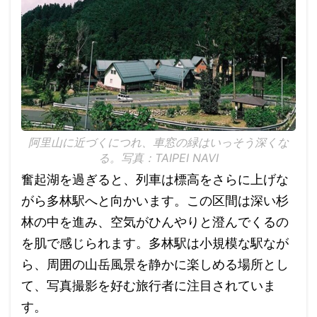
阿里山に近づくにつれ、車窓の緑はいっそう深くな
る。写真：TAIPEI NAVI
奮起湖を過ぎると、列車は標高をさらに上げな
がら多林駅へと向かいます。この区間は深い杉
林の中を進み、空気がひんやりと澄んでくるの
を肌で感じられます。多林駅は小規模な駅なが
ら、周囲の山岳風景を静かに楽しめる場所とし
て、写真撮影を好む旅行者に注目されていま
す。