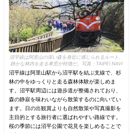
沼平線は阿里山の深い森を身近に感じられるルート。
静かな林内を走る車窓が特徴だ。写真：TAIPEI NAVI
沼平線は阿里山駅から沼平駅を結ぶ支線で、杉
林の中をゆっくりと走る森林体験が楽しめま
す。沼平駅周辺には遊歩道が整備されており、
森の静寂を味わいながら散策するのに向いてい
ます。日の出観賞よりも自然散策や写真撮影を
主目的とする旅行者に選ばれやすい路線です。
桜の季節には沼平公園で花見を楽しめることで