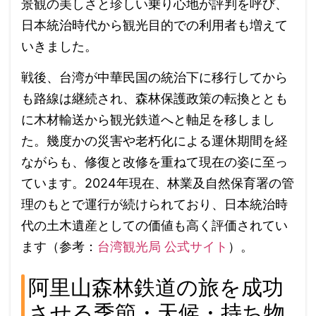
景観の美しさと珍しい乗り心地が評判を呼び、
日本統治時代から観光目的での利用者も増えて
いきました。
戦後、台湾が中華民国の統治下に移行してから
も路線は継続され、森林保護政策の転換ととも
に木材輸送から観光鉄道へと軸足を移しまし
た。幾度かの災害や老朽化による運休期間を経
ながらも、修復と改修を重ねて現在の姿に至っ
ています。2024年現在、林業及自然保育署の管
理のもとで運行が続けられており、日本統治時
代の土木遺産としての価値も高く評価されてい
ます（参考：
台湾観光局 公式サイト
）。
阿里山森林鉄道の旅を成功
させる季節・天候・持ち物