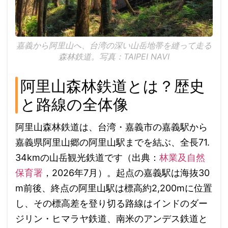
嘉義から阿里山へ、台湾の深い山岳地帯を縫って走る
森林鉄道。写真：TAIPEI NAVI
阿里山森林鉄道とは？歴史
と路線の全体像
阿里山森林鉄道は、台湾・嘉義市の嘉義駅から
嘉義県阿里山郷の阿里山駅までを結ぶ、全長71.
34kmの山岳観光鉄道です（出典：
林業及自然
保育署
，2026年7月）。起点の嘉義駅は海抜30
m前後、終点の阿里山駅は標高約2,200mに位置
し、その標高差を登り切る路線はインドのダー
ジリン・ヒマラヤ鉄道、南米のアンデス鉄道と