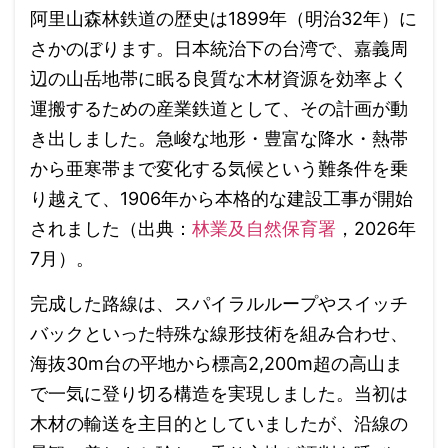
阿里山森林鉄道の歴史は1899年（明治32年）に
さかのぼります。日本統治下の台湾で、嘉義周
辺の山岳地帯に眠る良質な木材資源を効率よく
運搬するための産業鉄道として、その計画が動
き出しました。急峻な地形・豊富な降水・熱帯
から亜寒帯まで変化する気候という難条件を乗
り越えて、1906年から本格的な建設工事が開始
されました（出典：
林業及自然保育署
，2026年
7月）。
完成した路線は、スパイラルループやスイッチ
バックといった特殊な線形技術を組み合わせ、
海抜30m台の平地から標高2,200m超の高山ま
で一気に登り切る構造を実現しました。当初は
木材の輸送を主目的としていましたが、沿線の