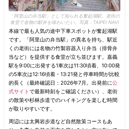
「阿里山の弁当駅」として知られる奮起湖駅。老街の
食堂で名物の駅弁を味わいたい。写真：TAIPEI NAVI
本線で最も人気の途中下車スポットが奮起湖駅
です。「阿里山の弁当駅」の異名を持ち、駅近
くの老街には名物の竹製容器入り弁当（排骨弁
当など）を提供する食堂が立ち並びます。嘉義
駅を9:00に出発する1車次は11:30頃着、10:00発
の5車次は12:16頃着・13:21発と停車時間が比較
的長く（最終確認日：2026年7月。出発前に
公
式サイト
で最新時刻をご確認ください）、老街
の散策や杉林歩道でのハイキングを楽しむ時間
が取りやすいです。
周辺には太興岩步道など自然散策コースもあ