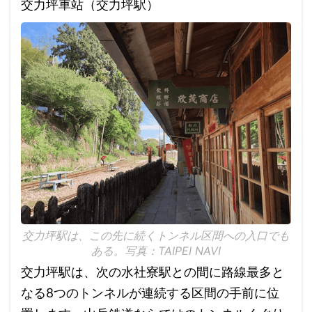
交力坪車站（交力坪駅）
交力坪駅は、この先に続くトンネル区間への入口でも
ある。写真：TAIPEI NAVI
交力坪駅は、次の水社寮駅との間に路線最多と
なる8つのトンネルが連続する区間の手前に位